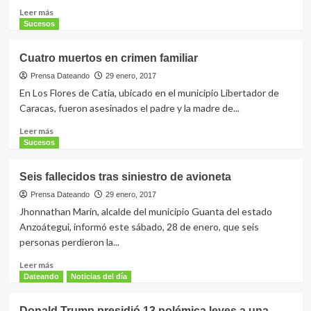
Leer
Leer más
más
Sucesos
sobre
Metropolitanos
Cuatro muertos en crimen familiar
FC
empató
Prensa Dateando
29 enero, 2017
en
En Los Flores de Catia, ubicado en el municipio Libertador de
su
Caracas, fueron asesinados el padre y la madre de...
primer
encuentro
Leer
Leer más
de
más
Sucesos
la
sobre
Primera
Cuatro
Seis fallecidos tras siniestro de avioneta
División
muertos
en
Prensa Dateando
29 enero, 2017
crimen
Jhonnathan Marín, alcalde del municipio Guanta del estado
familiar
Anzoátegui, informó este sábado, 28 de enero, que seis
personas perdieron la...
Leer
Leer más
más
Dateando
Noticias del día
sobre
Seis
Donald Trump presidió 13 polémica leyes a una