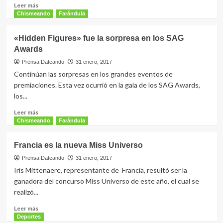
cuenta
Leer
Leer más
con
más
Chismeando
Farándula
suficientes
sobre
policías
TSJ
«Hidden Figures» fue la sorpresa en los SAG
explica
Awards
cómo
se
Prensa Dateando
31 enero, 2017
realiza
Continúan las sorpresas en los grandes eventos de
abandono
premiaciones. Esta vez ocurrió en la gala de los SAG Awards,
del
los...
cargo
Leer
Leer más
más
Chismeando
Farándula
sobre
«Hidden
Francia es la nueva Miss Universo
Figures»
fue
Prensa Dateando
31 enero, 2017
la
Iris Mittenaere, representante de Francia, resultó ser la
sorpresa
ganadora del concurso Miss Universo de este año, el cual se
en
realizó...
los
SAG
Leer
Leer más
Awards
más
Deportes