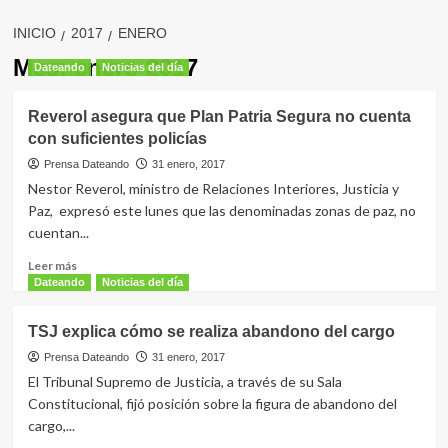
INICIO
2017
ENERO
Mes:
enero 2017
Dateando
Noticias del día
Reverol asegura que Plan Patria Segura no cuenta
con suficientes policías
Prensa Dateando
31 enero, 2017
Nestor Reverol, ministro de Relaciones Interiores, Justicia y
Paz, expresó este lunes que las denominadas zonas de paz, no
cuentan...
Leer
Leer más
más
Dateando
Noticias del día
sobre
Reverol
TSJ explica cómo se realiza abandono del cargo
asegura
que
Prensa Dateando
31 enero, 2017
Plan
El Tribunal Supremo de Justicia, a través de su Sala
Patria
Constitucional, fijó posición sobre la figura de abandono del
Segura
cargo,...
no