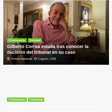
Chismeando
Entérate
Gilberto Correa estalla tras conocer la
decisión del tribunal en su caso
Prensa Dateando
6 agosto, 2026
Chismeando
Farándula
Zapato3 presenta su campaña For Your