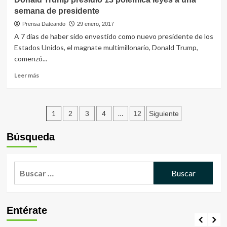
fallecidos
semana de presidente
tras
siniestro
Prensa Dateando
29 enero, 2017
de
A 7 días de haber sido envestido como nuevo presidente de los
avioneta
Estados Unidos, el magnate multimillonario, Donald Trump,
comenzó...
Leer
Leer más
más
sobre
Donald
Paginación
Trump
1
…
2
3
4
12
Siguiente
presidió
de
13
Búsqueda
polémica
entradas
leyes
a
Buscar:
una
semana
de
presidente
Entérate