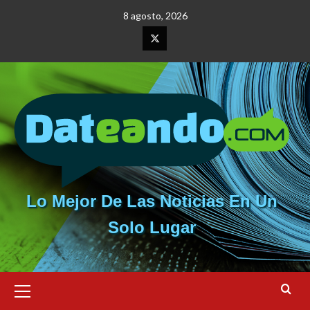
Saltar
8 agosto, 2026
al
contenido
Elemento
del
menú
Lo Mejor De Las Noticias En Un
Solo Lugar
Menú
primario