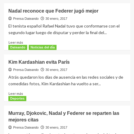
sobre
Francia
Nadal reconoce que Federer jugó mejor
es
la
Prensa Dateando
30 enero, 2017
nueva
El tenista español Rafael Nadal tuvo que conformarse con el
Miss
segundo lugar luego de disputar y perder la final del...
Universo
Leer
Leer más
más
Dateando
Noticias del día
sobre
Nadal
Kim Kardashian evita París
reconoce
que
Prensa Dateando
30 enero, 2017
Federer
Atrás quedaron los días de ausencia en las redes sociales y de
jugó
comedidas fotos, Kim Kardashian ha vuelto a ser...
mejor
Leer
Leer más
más
Deportes
sobre
Kim
Murray, Djokovic, Nadal y Federer se reparten las
Kardashian
mejores citas
evita
París
Prensa Dateando
30 enero, 2017