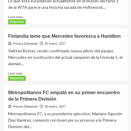
Lo que está sucediendo actualmente en el mundo del tenis y
de la WTA parece una historia sacada de Hollywood:...
Leer
Leer más
más
Deportes
sobre
Murray,
Finlandia teme que Mercedes favorezca a Hamilton
Djokovic,
Nadal
Prensa Dateando
30 enero, 2017
y
Valtteri Bottas, recién confirmado nuevo piloto del equipo
Federer
Mercedes en sustitución del actual campeón de la Fórmula 1, el
se
alemán...
reparten
las
Leer
Leer más
mejores
más
Deportes
citas
sobre
Finlandia
Metropolitanos FC empató en su primer encuentro
teme
de la Primera División
que
Mercedes
Prensa Dateando
30 enero, 2017
favorezca
Metropolitanos FC, y su presidente ejecutivo, Mariano Agustín
a
Díaz Ramírez, comenzó con buen pie su ascenso a la Primera
Hamilton
División del...