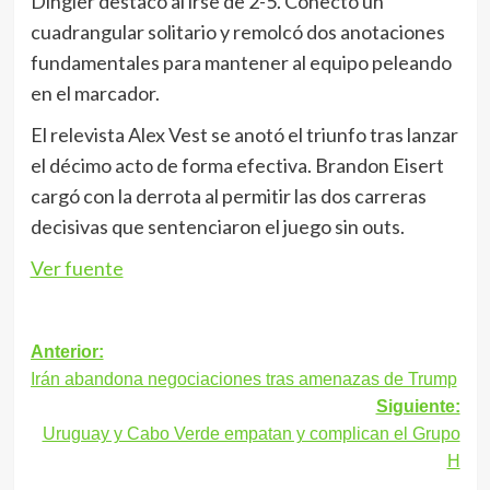
Dingler destacó al irse de 2-5. Conectó un
cuadrangular solitario y remolcó dos anotaciones
fundamentales para mantener al equipo peleando
en el marcador.
El relevista Alex Vest se anotó el triunfo tras lanzar
el décimo acto de forma efectiva. Brandon Eisert
cargó con la derrota al permitir las dos carreras
decisivas que sentenciaron el juego sin outs.
Ver fuente
Navegación
Anterior:
Irán abandona negociaciones tras amenazas de Trump
de
Siguiente:
entradas
Uruguay y Cabo Verde empatan y complican el Grupo
H