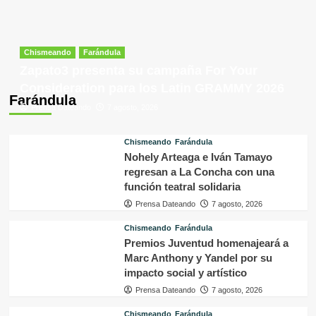
Chismeando
Farándula
Zapato3 presenta su campaña For Your
Consideration para los Latin GRAMMY 2026
Farándula
Prensa Dateando
7 agosto, 2026
Chismeando
Farándula
Nohely Arteaga e Iván Tamayo
regresan a La Concha con una
función teatral solidaria
Prensa Dateando
7 agosto, 2026
Chismeando
Farándula
Premios Juventud homenajeará a
Marc Anthony y Yandel por su
impacto social y artístico
Prensa Dateando
7 agosto, 2026
Chismeando
Farándula