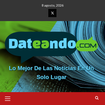
Saltar
8 agosto, 2026
al
contenido
Elemento
del
menú
Lo Mejor De Las Noticias En Un
Solo Lugar
Menú
primario