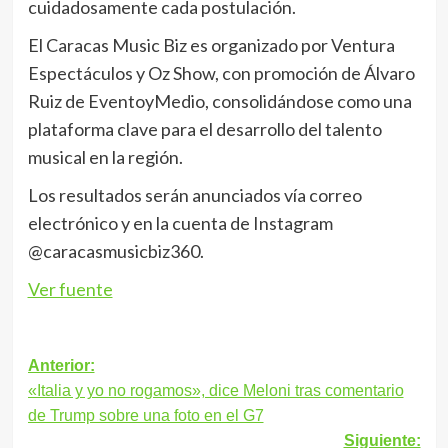
cuidadosamente cada postulación.
El Caracas Music Biz es organizado por Ventura
Espectáculos y Oz Show, con promoción de Álvaro
Ruiz de EventoyMedio, consolidándose como una
plataforma clave para el desarrollo del talento
musical en la región.
Los resultados serán anunciados vía correo
electrónico y en la cuenta de Instagram
@caracasmusicbiz360.
Ver fuente
Navegación
Anterior:
«Italia y yo no rogamos», dice Meloni tras comentario
de
de Trump sobre una foto en el G7
entradas
Siguiente: