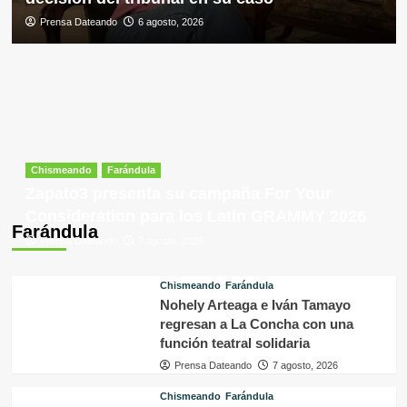
Prensa Dateando
6 agosto, 2026
Chismeando
Farándula
Zapato3 presenta su campaña For Your
Consideration para los Latin GRAMMY 2026
Farándula
Prensa Dateando
7 agosto, 2026
Chismeando
Farándula
Nohely Arteaga e Iván Tamayo
regresan a La Concha con una
función teatral solidaria
Prensa Dateando
7 agosto, 2026
Chismeando
Farándula