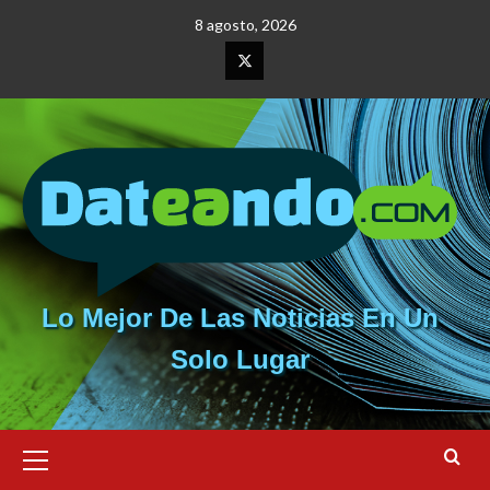
Saltar
8 agosto, 2026
al
contenido
Elemento
del
menú
Lo Mejor De Las Noticias En Un
Solo Lugar
Menú
primario