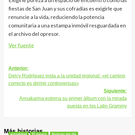
Exigirle pureza a un espacio de encuentro como las
fiestas de San Juan y sus cofradías es exigirle que
renuncie a la vida, reduciendo la potencia
comunitaria a una estampa inmóvil resguardada en
el archivo del opresor.
Ver fuente
Navegación
Anterior:
Delcy Rodríguez insta a la unidad regional: «el camino
de
correcto es dirimir controversias»
entradas
Siguiente:
Annakarina estrena su primer álbum con la mirada
puesta en los Latin Grammy
Más historias
actualidad
El datazo
Noticias del día