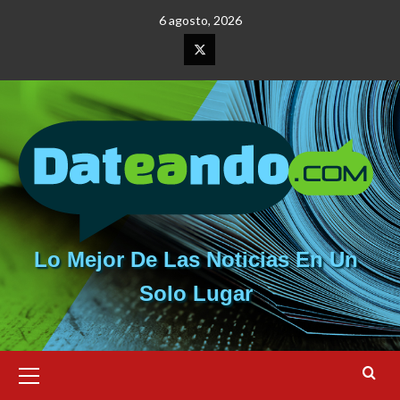
Saltar
6 agosto, 2026
al
contenido
Elemento
del
menú
Lo Mejor De Las Noticias En Un
Solo Lugar
Menú
primario