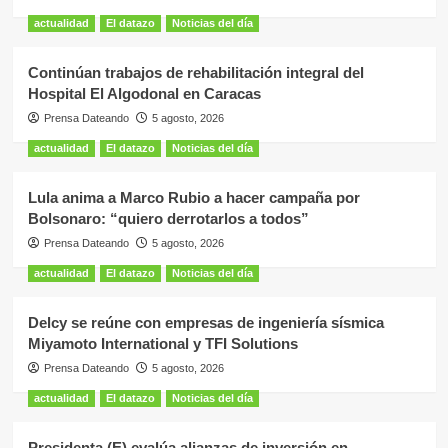
actualidad
El datazo
Noticias del día
Continúan trabajos de rehabilitación integral del
Hospital El Algodonal en Caracas
Prensa Dateando
5 agosto, 2026
actualidad
El datazo
Noticias del día
Lula anima a Marco Rubio a hacer campaña por
Bolsonaro: “quiero derrotarlos a todos”
Prensa Dateando
5 agosto, 2026
actualidad
El datazo
Noticias del día
Delcy se reúne con empresas de ingeniería sísmica
Miyamoto International y TFI Solutions
Prensa Dateando
5 agosto, 2026
actualidad
El datazo
Noticias del día
Presidenta (E) evalúa alianzas de inversión en