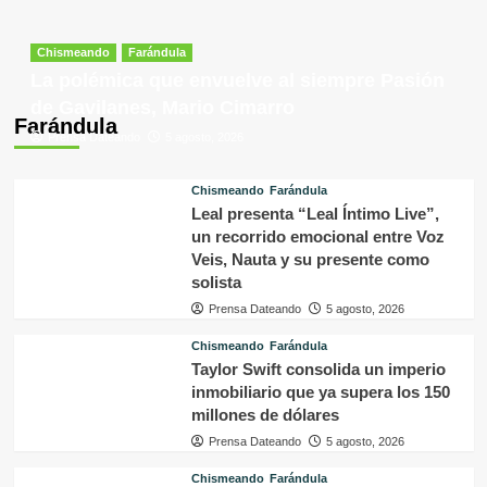
Chismeando
Farándula
La polémica que envuelve al siempre Pasión
de Gavilanes, Mario Cimarro
Farándula
Prensa Dateando
5 agosto, 2026
Chismeando
Farándula
Leal presenta “Leal Íntimo Live”,
un recorrido emocional entre Voz
Veis, Nauta y su presente como
solista
Prensa Dateando
5 agosto, 2026
Chismeando
Farándula
Taylor Swift consolida un imperio
inmobiliario que ya supera los 150
millones de dólares
Prensa Dateando
5 agosto, 2026
Chismeando
Farándula