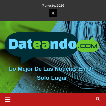
Saltar
7 agosto, 2026
al
contenido
Elemento
del
menú
Lo Mejor De Las Noticias En Un
Solo Lugar
Menú
primario