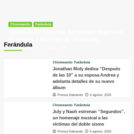
Chismeando
Farándula
«¡Behemoth! Una vida. En piezas» llegará en
diciembre a los cines de Venezuela
Farándula
Prensa Dateando
6 agosto, 2026
Chismeando
Farándula
Jonathan Moly dedica “Después
de las 10” a su esposa Andrea y
adelanta detalles de su nuevo
álbum
Prensa Dateando
6 agosto, 2026
Chismeando
Farándula
July y Naoh estrenan “Segundos”,
un homenaje musical a las
víctimas del doble sismo
Prensa Dateando
6 agosto, 2026