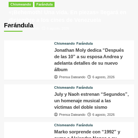
Chismeando
Farándula
«¡Behemoth! Una vida. En piezas» llegará en
diciembre a los cines de Venezuela
Farándula
Prensa Dateando
6 agosto, 2026
Chismeando
Farándula
Jonathan Moly dedica “Después
de las 10” a su esposa Andrea y
adelanta detalles de su nuevo
álbum
Prensa Dateando
6 agosto, 2026
Chismeando
Farándula
July y Naoh estrenan “Segundos”,
un homenaje musical a las
víctimas del doble sismo
Prensa Dateando
6 agosto, 2026
Chismeando
Farándula
Marko sorprende con “1992” y