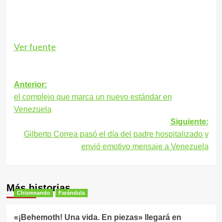
Ver fuente
Navegación
Anterior:
el complejo que marca un nuevo estándar en
de
Venezuela
entradas
Siguiente:
Gilberto Correa pasó el día del padre hospitalizado y
envió emotivo mensaje a Venezuela
Más historias
Chismeando
Farándula
«¡Behemoth! Una vida. En piezas» llegará en