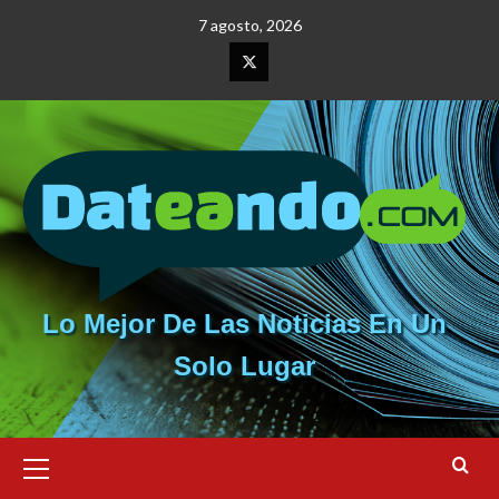
Saltar
7 agosto, 2026
al
contenido
Elemento
del
menú
Lo Mejor De Las Noticias En Un
Solo Lugar
Menú
primario