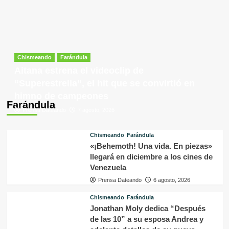
Chismeando
Farándula
Aitana estrena el videoclip de
“Superestrella”, el hit que se convirtió en
himno de campeones
Farándula
Prensa Dateando
7 agosto, 2026
Chismeando
Farándula
«¡Behemoth! Una vida. En piezas»
llegará en diciembre a los cines de
Venezuela
Prensa Dateando
6 agosto, 2026
Chismeando
Farándula
Jonathan Moly dedica “Después
de las 10” a su esposa Andrea y