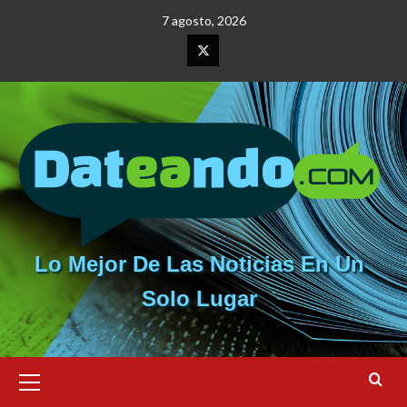
Saltar
7 agosto, 2026
al
contenido
Elemento
del
menú
Lo Mejor De Las Noticias En Un
Solo Lugar
Menú
primario