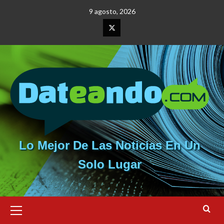
Saltar
9 agosto, 2026
al
contenido
Elemento
del
menú
Lo Mejor De Las Noticias En Un
Solo Lugar
Menú
primario