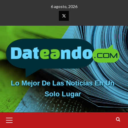
Saltar
6 agosto, 2026
al
contenido
Elemento
del
menú
Lo Mejor De Las Noticias En Un
Solo Lugar
Menú
primario