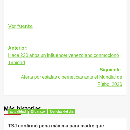
Ver fuente
Navegación
Anterior:
Hace 220 años un influencer venezolano conmocionó
de
Trinidad
entradas
Siguiente:
Alerta por estafas cibernéticas ante el Mundial de
Fútbol 2026
Más historias
actualidad
El datazo
Noticias del día
TSJ confirmó pena máxima para madre que