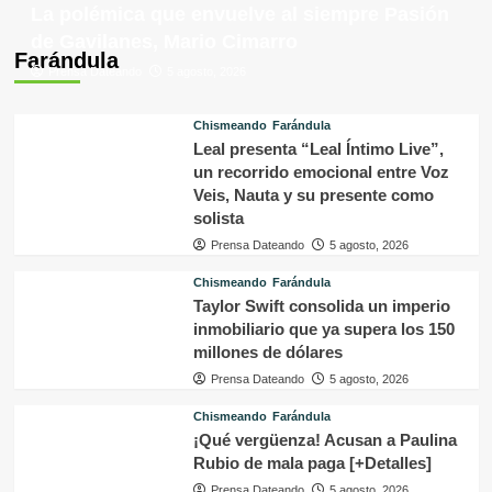
La polémica que envuelve al siempre Pasión
de Gavilanes, Mario Cimarro
Farándula
Prensa Dateando
5 agosto, 2026
Chismeando
Farándula
Leal presenta “Leal Íntimo Live”,
un recorrido emocional entre Voz
Veis, Nauta y su presente como
solista
Prensa Dateando
5 agosto, 2026
Chismeando
Farándula
Taylor Swift consolida un imperio
inmobiliario que ya supera los 150
millones de dólares
Prensa Dateando
5 agosto, 2026
Chismeando
Farándula
¡Qué vergüenza! Acusan a Paulina
Rubio de mala paga [+Detalles]
Prensa Dateando
5 agosto, 2026