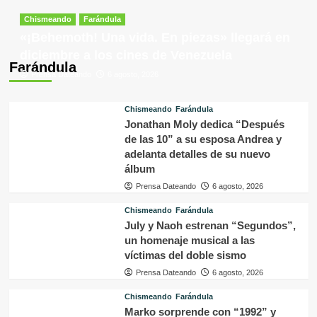
Chismeando
Farándula
«¡Behemoth! Una vida. En piezas» llegará en
diciembre a los cines de Venezuela
Farándula
Prensa Dateando
6 agosto, 2026
Chismeando
Farándula
Jonathan Moly dedica “Después
de las 10” a su esposa Andrea y
adelanta detalles de su nuevo
álbum
Prensa Dateando
6 agosto, 2026
Chismeando
Farándula
July y Naoh estrenan “Segundos”,
un homenaje musical a las
víctimas del doble sismo
Prensa Dateando
6 agosto, 2026
Chismeando
Farándula
Marko sorprende con “1992” y