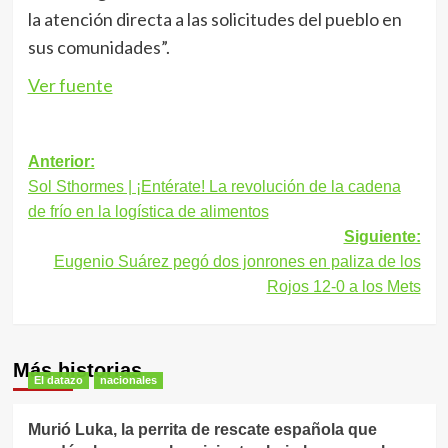
la atención directa a las solicitudes del pueblo en
sus comunidades”.
Ver fuente
Navegación
Anterior:
Sol Sthormes | ¡Entérate! La revolución de la cadena
de
de frío en la logística de alimentos
entradas
Siguiente:
Eugenio Suárez pegó dos jonrones en paliza de los
Rojos 12-0 a los Mets
Más historias
El datazo
nacionales
Murió Luka, la perrita de rescate española que