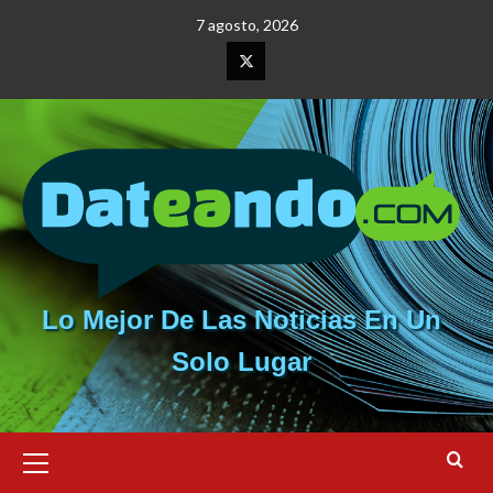
Saltar
7 agosto, 2026
al
contenido
Elemento
del
menú
Lo Mejor De Las Noticias En Un
Solo Lugar
Menú
primario