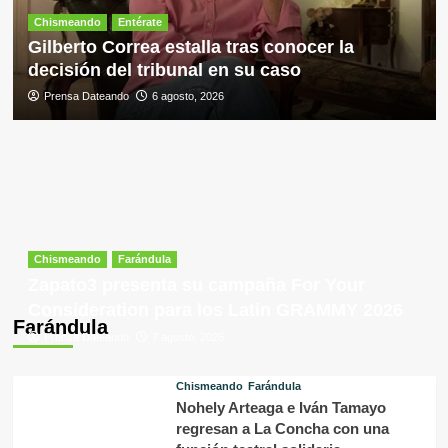
Chismeando
Entérate
Gilberto Correa estalla tras conocer la
decisión del tribunal en su caso
Prensa Dateando
6 agosto, 2026
Chismeando
Farándula
Zapato3 presenta su campaña For Your
Consideration para los Latin GRAMMY 2026
Farándula
Prensa Dateando
7 agosto, 2026
Chismeando
Farándula
Nohely Arteaga e Iván Tamayo
regresan a La Concha con una