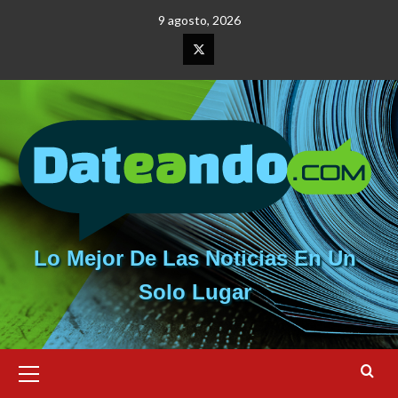
Saltar
9 agosto, 2026
al
contenido
Elemento
del
menú
Lo Mejor De Las Noticias En Un
Solo Lugar
Menú
primario