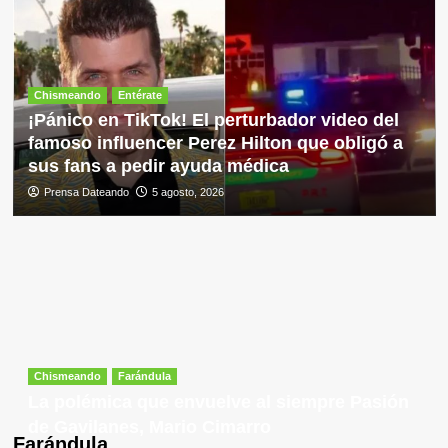
Chismeando
Entérate
¡Pánico en TikTok! El perturbador video del
famoso influencer Perez Hilton que obligó a
sus fans a pedir ayuda médica
Prensa Dateando
5 agosto, 2026
Chismeando
Farándula
La polémica que envuelve al siempre Pasión
de Gavilanes, Mario Cimarro
Farándula