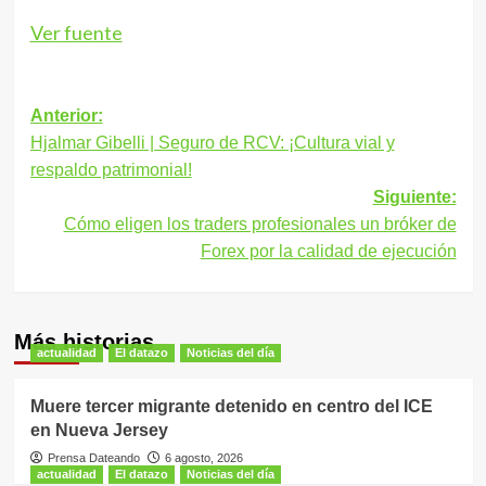
Ver fuente
Navegación
Anterior:
Hjalmar Gibelli | Seguro de RCV: ¡Cultura vial y
de
respaldo patrimonial!
entradas
Siguiente:
Cómo eligen los traders profesionales un bróker de
Forex por la calidad de ejecución
Más historias
actualidad
El datazo
Noticias del día
Muere tercer migrante detenido en centro del ICE
en Nueva Jersey
Prensa Dateando
6 agosto, 2026
actualidad
El datazo
Noticias del día