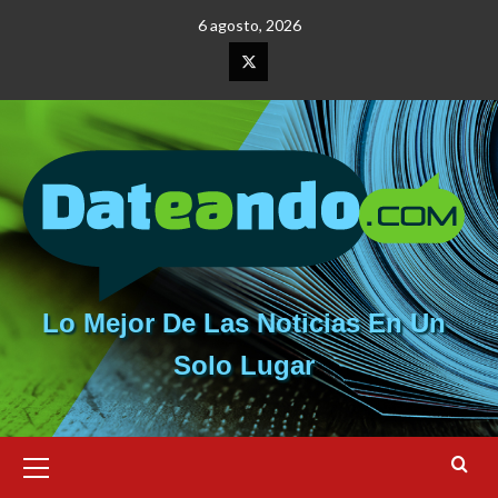
Saltar
6 agosto, 2026
al
contenido
Elemento
del
menú
Lo Mejor De Las Noticias En Un
Solo Lugar
Menú
primario