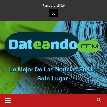
Saltar
9 agosto, 2026
al
contenido
Elemento
del
menú
Lo Mejor De Las Noticias En Un
Solo Lugar
Menú
primario