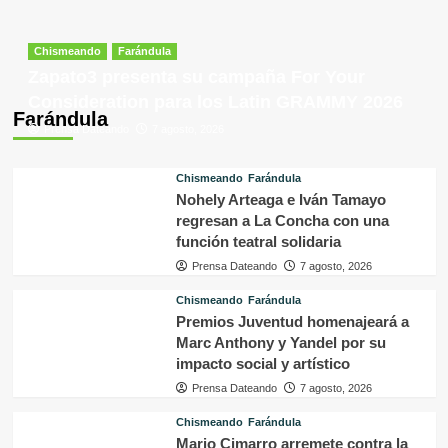
Chismeando
Farándula
Zapato3 presenta su campaña For Your
Consideration para los Latin GRAMMY 2026
Farándula
Prensa Dateando
7 agosto, 2026
Chismeando
Farándula
Nohely Arteaga e Iván Tamayo
regresan a La Concha con una
función teatral solidaria
Prensa Dateando
7 agosto, 2026
Chismeando
Farándula
Premios Juventud homenajeará a
Marc Anthony y Yandel por su
impacto social y artístico
Prensa Dateando
7 agosto, 2026
Chismeando
Farándula
Mario Cimarro arremete contra la