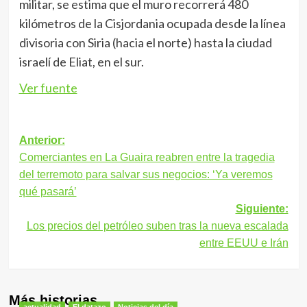
militar, se estima que el muro recorrerá 480
kilómetros de la Cisjordania ocupada desde la línea
divisoria con Siria (hacia el norte) hasta la ciudad
israelí de Eliat, en el sur.
Ver fuente
Navegación
Anterior:
Comerciantes en La Guaira reabren entre la tragedia
de
del terremoto para salvar sus negocios: ‘Ya veremos
entradas
qué pasará’
Siguiente:
Los precios del petróleo suben tras la nueva escalada
entre EEUU e Irán
Más historias
actualidad
El datazo
Noticias del día