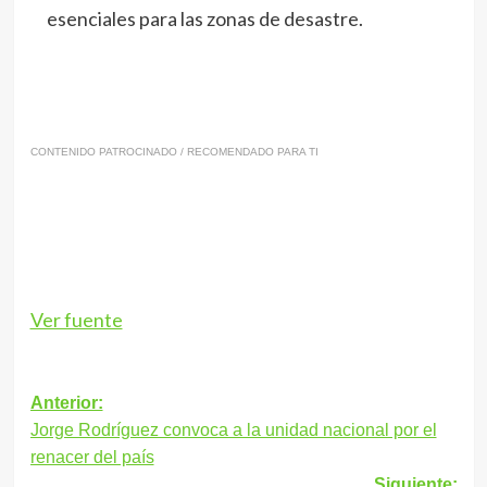
esenciales para las zonas de desastre.
CONTENIDO PATROCINADO / RECOMENDADO PARA TI
Ver fuente
Navegación
Anterior:
Jorge Rodríguez convoca a la unidad nacional por el
de
renacer del país
entradas
Siguiente: