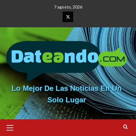
Saltar
7 agosto, 2026
al
contenido
Elemento
del
menú
Lo Mejor De Las Noticias En Un
Solo Lugar
Menú
primario