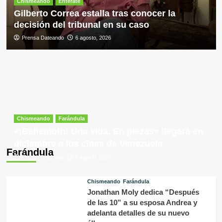
Chismeando
Entérate
Gilberto Correa estalla tras conocer la
decisión del tribunal en su caso
Prensa Dateando
6 agosto, 2026
Chismeando
Farándula
«¡Behemoth! Una vida. En piezas» llegará en
diciembre a los cines de Venezuela
Farándula
Prensa Dateando
6 agosto, 2026
Chismeando
Farándula
Jonathan Moly dedica “Después
de las 10” a su esposa Andrea y
adelanta detalles de su nuevo