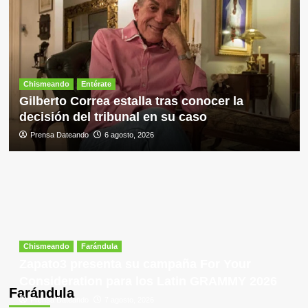
Chismeando
Entérate
Gilberto Correa estalla tras conocer la
decisión del tribunal en su caso
Prensa Dateando
6 agosto, 2026
Chismeando
Farándula
Zapato3 presenta su campaña For Your
Consideration para los Latin GRAMMY 2026
Farándula
Prensa Dateando
7 agosto, 2026