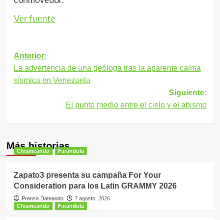
Ver fuente
Navegación
Anterior:
La advertencia de una geóloga tras la aparente calma
de
sísmica en Venezuela
entradas
Siguiente:
El punto medio entre el cielo y el abismo
Más historias
Chismeando
Farándula
Zapato3 presenta su campaña For Your
Consideration para los Latin GRAMMY 2026
Prensa Dateando
7 agosto, 2026
Chismeando
Farándula