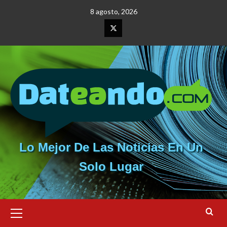
Saltar
8 agosto, 2026
al
contenido
Elemento
del
menú
Lo Mejor De Las Noticias En Un
Solo Lugar
Menú
primario