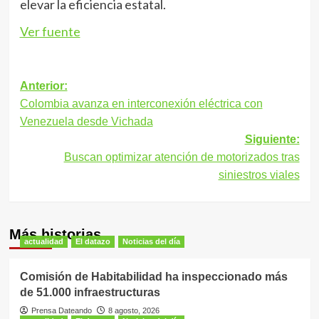
elevar la eficiencia estatal.
Ver fuente
Navegación
Anterior:
Colombia avanza en interconexión eléctrica con
de
Venezuela desde Vichada
entradas
Siguiente:
Buscan optimizar atención de motorizados tras
siniestros viales
Más historias
actualidad
El datazo
Noticias del día
Comisión de Habitabilidad ha inspeccionado más
de 51.000 infraestructuras
Prensa Dateando
8 agosto, 2026