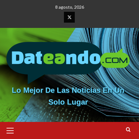
Saltar
8 agosto, 2026
al
contenido
Elemento
del
menú
Lo Mejor De Las Noticias En Un
Solo Lugar
Menú
primario