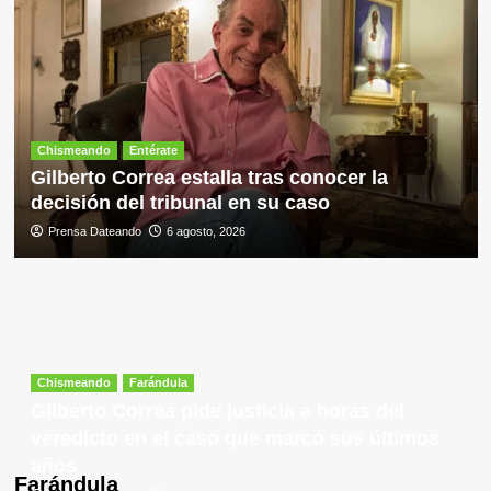
Chismeando
Entérate
Gilberto Correa estalla tras conocer la
decisión del tribunal en su caso
Prensa Dateando
6 agosto, 2026
Chismeando
Farándula
Gilberto Correa pide justicia a horas del
veredicto en el caso que marcó sus últimos
años
Farándula