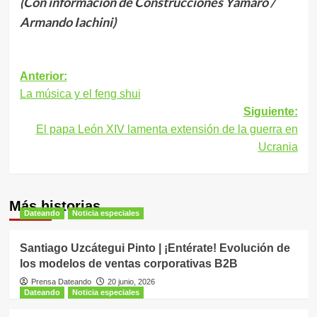
(Con información de Construcciones Yamaro /
Armando Iachini)
Navegación
Anterior:
La música y el feng shui
de
Siguiente:
entradas
El papa León XIV lamenta extensión de la guerra en
Ucrania
Más historias
Dateando
Noticia especiales
Santiago Uzcátegui Pinto | ¡Entérate! Evolución de
los modelos de ventas corporativas B2B
Prensa Dateando
20 junio, 2026
Dateando
Noticia especiales