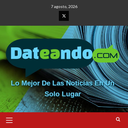
Saltar
7 agosto, 2026
al
contenido
Elemento
del
menú
Lo Mejor De Las Noticias En Un
Solo Lugar
Menú
primario