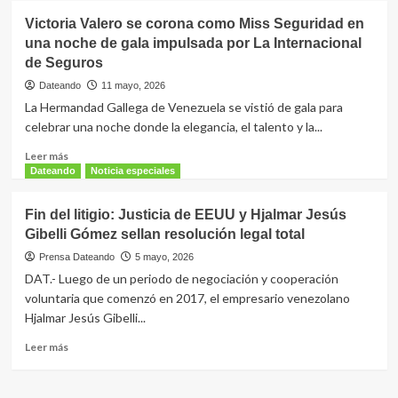
tu
La
Victoria Valero se corona como Miss Seguridad en
Protección
Internacional
Financiera
una noche de gala impulsada por La Internacional
de
de Seguros
Seguros
presentó
Dateando
11 mayo, 2026
su
La Hermandad Gallega de Venezuela se vistió de gala para
‘Plan
celebrar una noche donde la elegancia, el talento y la...
de
Incentivos
Leer
Leer más
2026’
más
Dateando
Noticia especiales
en
sobre
Barinas
Victoria
Fin del litigio: Justicia de EEUU y Hjalmar Jesús
Valero
Gibelli Gómez sellan resolución legal total
se
corona
Prensa Dateando
5 mayo, 2026
como
DAT.- Luego de un periodo de negociación y cooperación
Miss
voluntaria que comenzó en 2017, el empresario venezolano
Seguridad
Hjalmar Jesús Gibelli...
en
una
Leer
Leer más
noche
más
de
sobre
gala
Fin