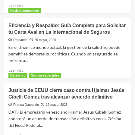
el
Leer
Leer más
Mercado
más
Noticia especiales
Venezolano
sobre
Hjalmar
Eficiencia y Respaldo: Guía Completa para Solicitar
Jesús
tu Carta Aval en La Internacional de Seguros
Gibelli
Gómez
Dateando
25 mayo, 2026
|
En el dinámico mundo actual, la gestión de la salud no puede
La
permitirse demoras burocráticas. Cuando un asegurado se
Internacional
enfrenta...
de
Seguros
Leer
Leer más
celebra
más
Dateando
Noticia especiales
a
sobre
la
Eficiencia
Justicia de EEUU cierra caso contra Hjalmar Jesús
familia
y
venezolana:
Gibelli Gómez tras alcanzar acuerdo definitivo
Respaldo:
¡Honrando
Guía
Prensa Dateando
19 mayo, 2026
el
Completa
DAT.- El empresario venezolano Hjalmar Jesús Gibelli Gómez
valor
para
concretó un acuerdo de transacción definitivo con la Oficina
de
Solicitar
del Fiscal Federal...
los
tu
vínculos
Carta
Leer