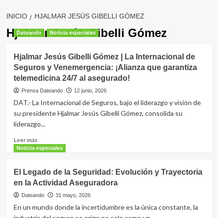
INICIO
HJALMAR JESÚS GIBELLI GÓMEZ
Hjalmar Jesús Gibelli Gómez
Dateando
Noticia especiales
Hjalmar Jesús Gibelli Gómez | La Internacional de
Seguros y Venemergencia: ¡Alianza que garantiza
telemedicina 24/7 al asegurado!
Prensa Dateando
12 junio, 2026
DAT.- La Internacional de Seguros, bajo el liderazgo y visión de
su presidente Hjalmar Jesús Gibelli Gómez, consolida su
liderazgo...
Leer
Leer más
más
Noticia especiales
sobre
Hjalmar
El Legado de la Seguridad: Evolución y Trayectoria
Jesús
en la Actividad Aseguradora
Gibelli
Gómez
Dateando
31 mayo, 2026
|
En un mundo donde la incertidumbre es la única constante, la
La
industria del seguro se erige no solo como un...