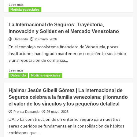
está
Leer
Leer más
Transformando
más
Noticia especiales
el
sobre
Sector
Más
La Internacional de Seguros: Trayectoria,
que
Innovación y Solidez en el Mercado Venezolano
una
Prestación:
Dateando
26 mayo, 2026
Por
En el complejo ecosistema financiero de Venezuela, pocas
qué
instituciones han logrado mantener un crecimiento sostenido
el
y una reputación de confianza...
Seguro
de
Leer
Leer más
Salud
más
Dateando
Noticia especiales
Colectivo
sobre
es
La
Hjalmar Jesús Gibelli Gómez | La Internacional de
la
Internacional
Columna
Seguros celebra a la familia venezolana: ¡Honrando
de
Vertebral
el valor de los vínculos y los pequeños detalles!
Seguros:
de
Trayectoria,
Prensa Dateando
26 mayo, 2026
una
Innovación
DAT.- La construcción de un entorno seguro para nuestros
Empresa
y
seres queridos se fundamenta en la consolidación de hábitos
Saludable
Solidez
cotidianos que...
en