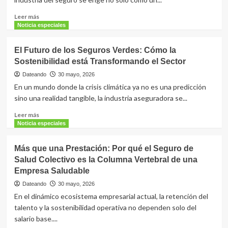
Internacional
de
Leer
Leer más
Seguros
más
Noticia especiales
y
sobre
Venemergencia:
El
El Futuro de los Seguros Verdes: Cómo la
¡Alianza
Legado
Sostenibilidad está Transformando el Sector
que
de
garantiza
la
Dateando
30 mayo, 2026
telemedicina
Seguridad:
En un mundo donde la crisis climática ya no es una predicción
24/7
Evolución
sino una realidad tangible, la industria aseguradora se...
al
y
asegurado!
Trayectoria
Leer
Leer más
en
más
Noticia especiales
la
sobre
Actividad
El
Más que una Prestación: Por qué el Seguro de
Aseguradora
Futuro
Salud Colectivo es la Columna Vertebral de una
de
Empresa Saludable
los
Seguros
Dateando
30 mayo, 2026
Verdes:
En el dinámico ecosistema empresarial actual, la retención del
Cómo
talento y la sostenibilidad operativa no dependen solo del
la
salario base....
Sostenibilidad