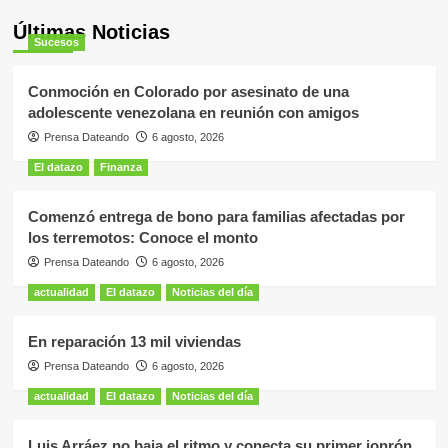
Últimas Noticias
Sucesos
Conmoción en Colorado por asesinato de una
adolescente venezolana en reunión con amigos
Prensa Dateando
6 agosto, 2026
El datazo
Finanza
Comenzó entrega de bono para familias afectadas por
los terremotos: Conoce el monto
Prensa Dateando
6 agosto, 2026
actualidad
El datazo
Noticias del día
En reparación 13 mil viviendas
Prensa Dateando
6 agosto, 2026
actualidad
El datazo
Noticias del día
Luis Arráez no baja el ritmo y conecta su primer jonrón