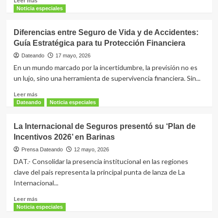
Leer más
y
Aval
más
Noticia especiales
los
en
sobre
pequeños
La
Justicia
detalles!
Diferencias entre Seguro de Vida y de Accidentes:
Internacional
de
de
Guía Estratégica para tu Protección Financiera
EEUU
Seguros
cierra
Dateando
17 mayo, 2026
caso
En un mundo marcado por la incertidumbre, la previsión no es
contra
un lujo, sino una herramienta de supervivencia financiera. Sin...
Hjalmar
Jesús
Leer
Leer más
Gibelli
más
Dateando
Noticia especiales
Gómez
sobre
tras
Diferencias
La Internacional de Seguros presentó su ‘Plan de
alcanzar
entre
Incentivos 2026’ en Barinas
acuerdo
Seguro
definitivo
de
Prensa Dateando
12 mayo, 2026
Vida
DAT.- Consolidar la presencia institucional en las regiones
y
clave del país representa la principal punta de lanza de La
de
Internacional...
Accidentes:
Guía
Leer
Leer más
Estratégica
más
Noticia especiales
para
sobre