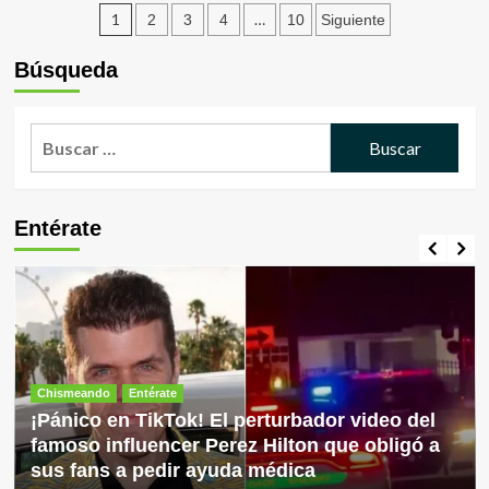
impulsada
Paginación
del
1
…
2
3
4
10
Siguiente
por
litigio:
de
La
Justicia
Búsqueda
Internacional
de
entradas
de
EEUU
Seguros
y
Buscar:
Hjalmar
Jesús
Gibelli
Gómez
Entérate
sellan
resolución
legal
total
Chismeando
Entérate
¡Pánico en TikTok! El perturbador video del
famoso influencer Perez Hilton que obligó a
sus fans a pedir ayuda médica