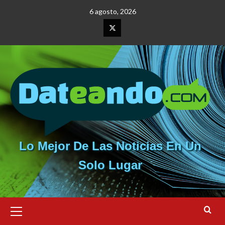
Saltar
6 agosto, 2026
al
contenido
Elemento
del
menú
Lo Mejor De Las Noticias En Un
Solo Lugar
Menú
primario