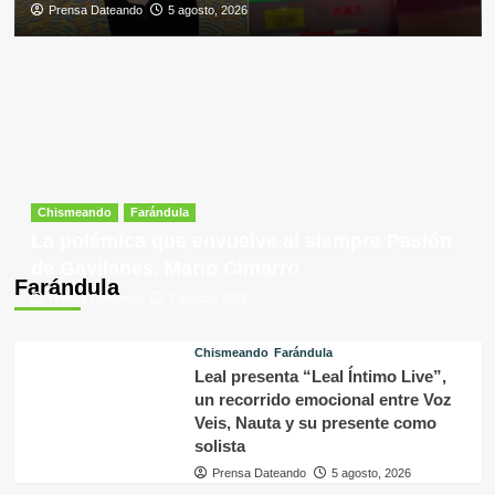
Prensa Dateando
5 agosto, 2026
Chismeando
Farándula
La polémica que envuelve al siempre Pasión
de Gavilanes, Mario Cimarro
Farándula
Prensa Dateando
5 agosto, 2026
Chismeando
Farándula
Leal presenta “Leal Íntimo Live”,
un recorrido emocional entre Voz
Veis, Nauta y su presente como
solista
Prensa Dateando
5 agosto, 2026