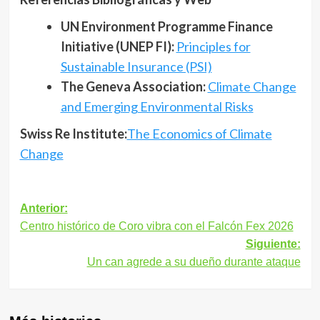
UN Environment Programme Finance
Initiative (UNEP FI):
Principles for
Sustainable Insurance (PSI)
The Geneva Association:
Climate Change
and Emerging Environmental Risks
Swiss Re Institute:
The Economics of Climate
Change
Navegación
Anterior:
Centro histórico de Coro vibra con el Falcón Fex 2026
de
Siguiente:
entradas
Un can agrede a su dueño durante ataque