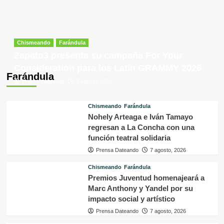
Chismeando
Farándula
Zapato3 presenta su campaña For Your
Consideration para los Latin GRAMMY 2026
Farándula
Prensa Dateando
7 agosto, 2026
Chismeando
Farándula
Nohely Arteaga e Iván Tamayo
regresan a La Concha con una
función teatral solidaria
Prensa Dateando
7 agosto, 2026
Chismeando
Farándula
Premios Juventud homenajeará a
Marc Anthony y Yandel por su
impacto social y artístico
Prensa Dateando
7 agosto, 2026