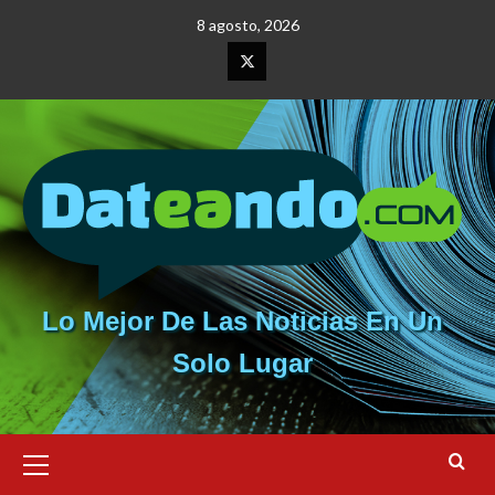
Saltar
8 agosto, 2026
al
contenido
Elemento
del
menú
Lo Mejor De Las Noticias En Un
Solo Lugar
Menú
primario