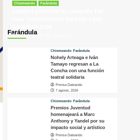
tras
p
Chismeando
Farándula
conocer
v
Zapato3 presenta su campaña For
la
d
Your Consideration para los Latin
decisión
f
GRAMMY 2026
del
i
Farándula
tribunal
P
Prensa Dateando
7 agosto, 2026
en
H
su
q
caso
o
Chismeando
Farándula
a
Nohely Arteaga e Iván
s
Tamayo regresan a La
f
Concha con una función
a
teatral solidaria
p
Prensa Dateando
a
7 agosto, 2026
m
Chismeando
Farándula
Premios Juventud
homenajeará a Marc
Anthony y Yandel por su
impacto social y artístico
Prensa Dateando