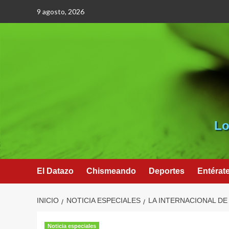
Saltar
9 agosto, 2026
al
contenido
Lo
El Datazo
Chismeando
Deportes
Entérat
INICIO
NOTICIA ESPECIALES
LA INTERNACIONAL DE
Noticia especiales