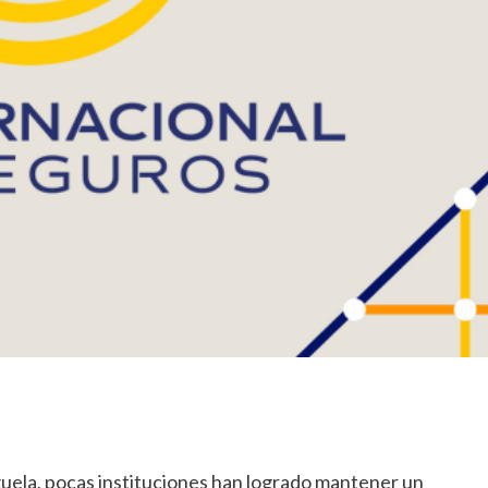
y
detalles
de
su
nuevo
estilo
uela, pocas instituciones han logrado mantener un