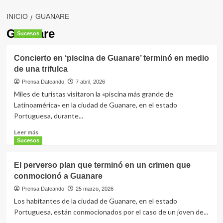
INICIO
GUANARE
Guanare
Sucesos
Concierto en ‘piscina de Guanare’ terminó en medio
de una trifulca
Prensa Dateando
7 abril, 2026
Miles de turistas visitaron la «piscina más grande de
Latinoamérica» en la ciudad de Guanare, en el estado
Portuguesa, durante...
Leer
Leer más
más
Sucesos
sobre
Concierto
El perverso plan que terminó en un crimen que
en
conmocionó a Guanare
‘piscina
de
Prensa Dateando
25 marzo, 2026
Guanare’
Los habitantes de la ciudad de Guanare, en el estado
terminó
Portuguesa, están conmocionados por el caso de un joven de...
en