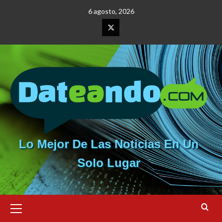
Saltar
6 agosto, 2026
al
contenido
Elemento
del
menú
Lo Mejor De Las Noticias En Un
Solo Lugar
Menú
primario