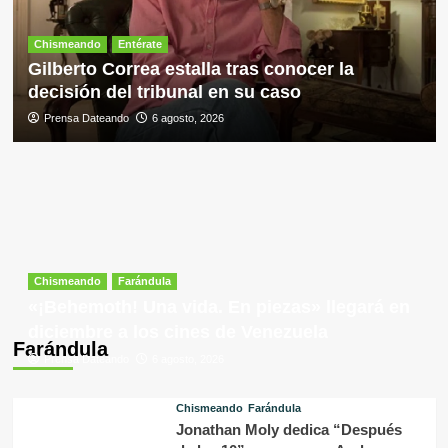
Chismeando
Entérate
Gilberto Correa estalla tras conocer la
decisión del tribunal en su caso
Prensa Dateando
6 agosto, 2026
Chismeando
Farándula
«¡Behemoth! Una vida. En piezas» llegará en
diciembre a los cines de Venezuela
Farándula
Prensa Dateando
6 agosto, 2026
Chismeando
Farándula
Jonathan Moly dedica “Después