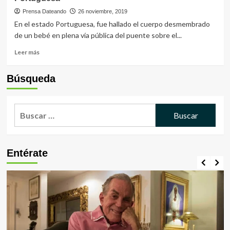
en
Guanare
Prensa Dateando
26 noviembre, 2019
deja
En el estado Portuguesa, fue hallado el cuerpo desmembrado
dos
de un bebé en plena vía pública del puente sobre el...
muertos
tras
Leer
Leer más
estallar
más
cilindros
sobre
Búsqueda
de
Hallan
oxígeno
cuerpo
desmembrado
Buscar:
de
un
bebé
en
Portuguesa
Entérate