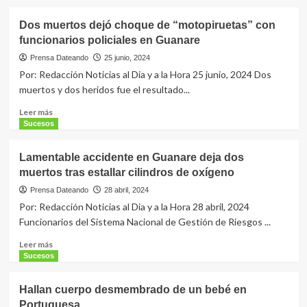
nuevo
sobre
alumbrado
Presidente
Dos muertos dejó choque de “motopiruetas” con
llamó
funcionarios policiales en Guanare
a
construir
Prensa Dateando
25 junio, 2024
un
Por: Redacción Noticias al Dia y a la Hora 25 junio, 2024 Dos
Gran
muertos y dos heridos fue el resultado...
Frente
Nacional
Leer
Leer más
contra
más
Sucesos
el
sobre
Fascismo
Dos
Lamentable accidente en Guanare deja dos
muertos
muertos tras estallar cilindros de oxígeno
dejó
choque
Prensa Dateando
28 abril, 2024
de
Por: Redacción Noticias al Dia y a la Hora 28 abril, 2024
“motopiruetas”
Funcionarios del Sistema Nacional de Gestión de Riesgos ...
con
funcionarios
Leer
Leer más
policiales
más
Sucesos
en
sobre
Guanare
Lamentable
Hallan cuerpo desmembrado de un bebé en
accidente
Portuguesa