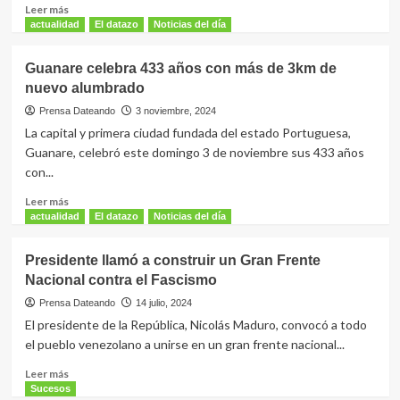
medio
Leer
Leer más
de
más
actualidad
El datazo
Noticias del día
una
sobre
trifulca
El
Guanare celebra 433 años con más de 3km de
perverso
nuevo alumbrado
plan
que
Prensa Dateando
3 noviembre, 2024
terminó
La capital y primera ciudad fundada del estado Portuguesa,
en
Guanare, celebró este domingo 3 de noviembre sus 433 años
un
con...
crimen
que
Leer
Leer más
conmocionó
más
actualidad
El datazo
Noticias del día
a
sobre
Guanare
Guanare
Presidente llamó a construir un Gran Frente
celebra
Nacional contra el Fascismo
433
años
Prensa Dateando
14 julio, 2024
con
El presidente de la República, Nicolás Maduro, convocó a todo
más
el pueblo venezolano a unirse en un gran frente nacional...
de
3km
Leer
Leer más
de
más
Sucesos