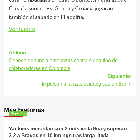
Croacia suma tres. Ghana y Croacia jugarán
también el sábado en Filadelfia.
Ver fuente
Navegación
Anterior:
Cepeda denuncia amenazas contra su equipo de
de
colaboradores en Colombia
entradas
Siguiente:
Impulsan alianzas estratégicas en Berlín
Más historias
Deportes
Yankees remontan con 2 outs en la 9na y superan
3-2 a Bravos en 10 innings tras larga lluvia