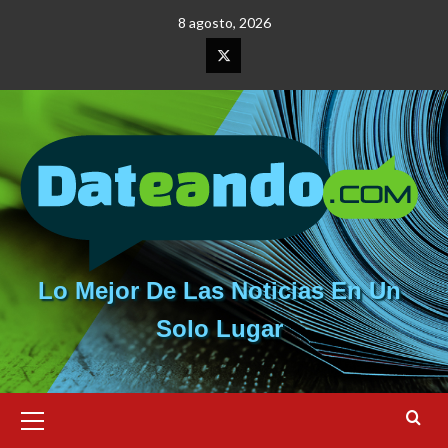
Saltar
8 agosto, 2026
al
contenido
Elemento
del
menú
Lo Mejor De Las Noticias En Un
Solo Lugar
Menú
primario