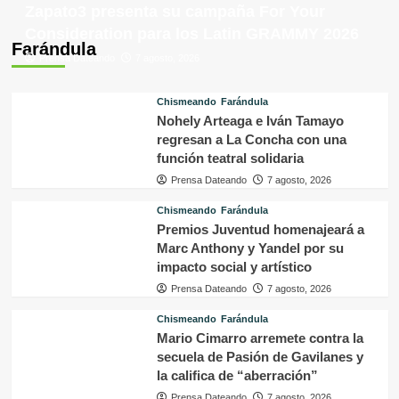
Zapato3 presenta su campaña For Your
Consideration para los Latin GRAMMY 2026
Farándula
Prensa Dateando
7 agosto, 2026
Chismeando
Farándula
Nohely Arteaga e Iván Tamayo
regresan a La Concha con una
función teatral solidaria
Prensa Dateando
7 agosto, 2026
Chismeando
Farándula
Premios Juventud homenajeará a
Marc Anthony y Yandel por su
impacto social y artístico
Prensa Dateando
7 agosto, 2026
Chismeando
Farándula
Mario Cimarro arremete contra la
secuela de Pasión de Gavilanes y
la califica de “aberración”
Prensa Dateando
7 agosto, 2026