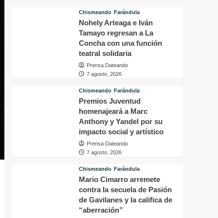
que
F
Chismeando
Farándula
Ricardo
f
Nohely Arteaga e Iván
Montaner
a
Tamayo regresan a La
pidió
s
a
Concha con una función
8
Abelardo
a
teatral solidaria
de
Prensa Dateando
la
7 agosto, 2026
Espriella
ayudar
Chismeando
Farándula
a
Premios Juventud
Venezuela
homenajeará a Marc
Anthony y Yandel por su
impacto social y artístico
Prensa Dateando
7 agosto, 2026
Chismeando
Farándula
Mario Cimarro arremete
contra la secuela de Pasión
de Gavilanes y la califica de
“aberración”