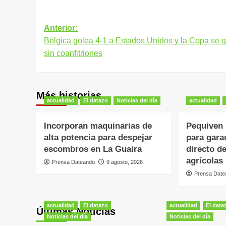
Navegación
Anterior:
Bélgica golea 4-1 a Estados Unidos y la Copa se 
de
sin coanfitriones
entradas
Más historias
actualidad
El datazo
Noticias del día
actualidad
Incorporan maquinarias de
Pequiven 
alta potencia para despejar
para gara
escombros en La Guaira
directo d
agrícolas
Prensa Dateando
9 agosto, 2026
Prensa Date
actualidad
El datazo
actualidad
El data
Últimas Noticias
Noticias del día
Noticias del día