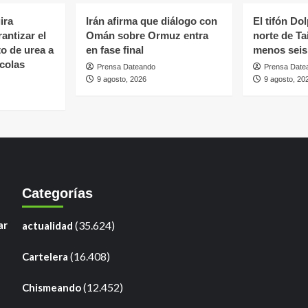
ira
Irán afirma que diálogo con
El tifón Do
antizar el
Omán sobre Ormuz entra
norte de Ta
to de urea a
en fase final
menos seis
colas
Prensa Dateando
Prensa Date
9 agosto, 2026
9 agosto, 20
Categorías
ar
(35.624)
actualidad
(16.408)
Cartelera
(12.452)
Chismeando