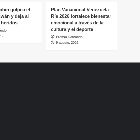
lphin golpea el
Plan Vacacional Venezuela
iwán y deja al
Ríe 2026 fortalece bienestar
 heridos
emocional a través de la
cultura y el deporte
ando
26
Prensa Dateando
9 agosto, 2026