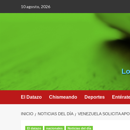
Saltar
10 agosto, 2026
al
contenido
Lo
El Datazo
Chismeando
Deportes
Entérat
INICIO
NOTICIAS DEL DÍA
VENEZUELA SOLICITA AP
El datazo
nacionales
Noticias del día