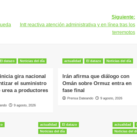
Siguiente:
queda
Intt reactiva atención administrativa y en línea tras los
terremotos
El datazo
Noticias del día
actualidad
El datazo
Noticias del día
inicia gira nacional
Irán afirma que diálogo con
ntizar el suministro
Omán sobre Ormuz entra en
e urea a productores
fase final
Prensa Dateando
9 agosto, 2026
ando
9 agosto, 2026
zo
actualidad
El datazo
actualidad
Noticias del día
Noticias del d