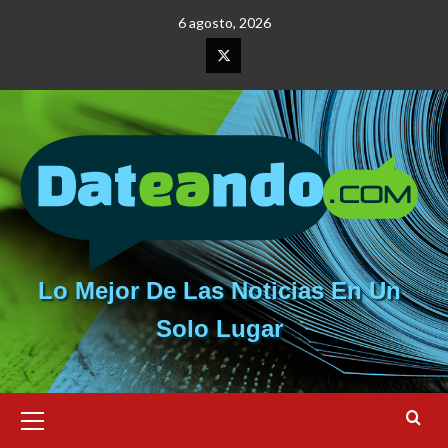
Saltar
6 agosto, 2026
al
contenido
Elemento
del
menú
Lo Mejor De Las Noticias En Un
Solo Lugar
Menú
primario