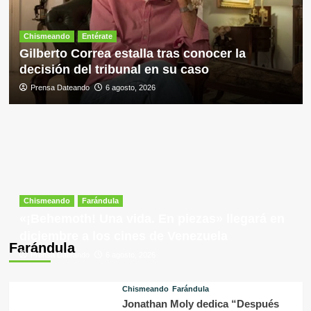
Chismeando
Entérate
Gilberto Correa estalla tras conocer la
decisión del tribunal en su caso
Prensa Dateando
6 agosto, 2026
Chismeando
Farándula
«¡Behemoth! Una vida. En piezas» llegará en
diciembre a los cines de Venezuela
Farándula
Prensa Dateando
6 agosto, 2026
Chismeando
Farándula
Jonathan Moly dedica “Después