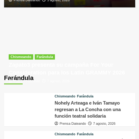
Chismeando
Farándula
Zapato3 presenta su campaña For Your
Consideration para los Latin GRAMMY 2026
Farándula
Prensa Dateando
7 agosto, 2026
Chismeando
Farándula
Nohely Arteaga e Iván Tamayo
regresan a La Concha con una
función teatral solidaria
Prensa Dateando
7 agosto, 2026
Chismeando
Farándula