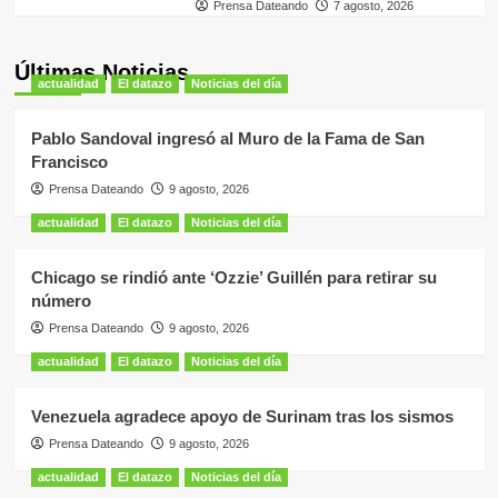
Prensa Dateando
7 agosto, 2026
Últimas Noticias
actualidad
El datazo
Noticias del día
Pablo Sandoval ingresó al Muro de la Fama de San
Francisco
Prensa Dateando
9 agosto, 2026
actualidad
El datazo
Noticias del día
Chicago se rindió ante ‘Ozzie’ Guillén para retirar su
número
Prensa Dateando
9 agosto, 2026
actualidad
El datazo
Noticias del día
Venezuela agradece apoyo de Surinam tras los sismos
Prensa Dateando
9 agosto, 2026
actualidad
El datazo
Noticias del día