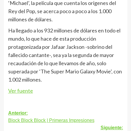
‘Michael’, la película que cuenta los orígenes del
Rey del Pop, se acerca poco a poco a los 1.000
millones de dólares.
Ha llegado a los 932 millones de dólares en todo el
mundo, lo que hace de esta producción
protagonizada por Jafaar Jackson -sobrino del
fallecido cantante-, sea ya la segunda de mayor
recaudación de lo que llevamos de año, solo
superada por ‘The Super Mario Galaxy Movie’, con
1.002 millones.
Ver fuente
Navegación
Anterior:
Block Block Block | Primeras Impresiones
de
Siguiente: