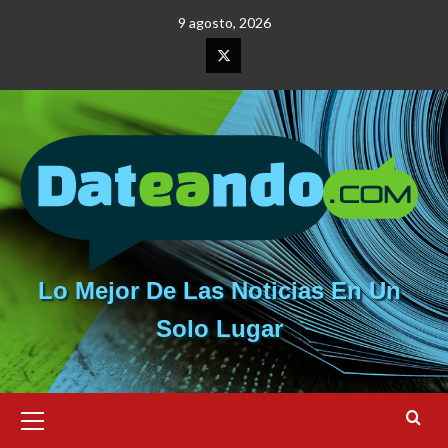
Saltar
9 agosto, 2026
al
contenido
Elemento
del
menú
Lo Mejor De Las Noticias En Un
Solo Lugar
Menú
primario