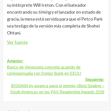
su intérprete Will Ireton. Con el bateador
encontrando su
timing
y el lanzador en estado de
gracia, la mesa está servida para que el Petco Park
sea testigo de la versión más completa de Shohei
Ohtani.
Ver fuente
Navegación
Anterior:
Banco de Venezuela concreta acuerdo de
de
corresponsalía con Erebor Bank en EEUU
entradas
Siguiente:
INSIGNIA by avianca gana el premio «Best Seating –
South America» en los PAX Readership Awards 2026