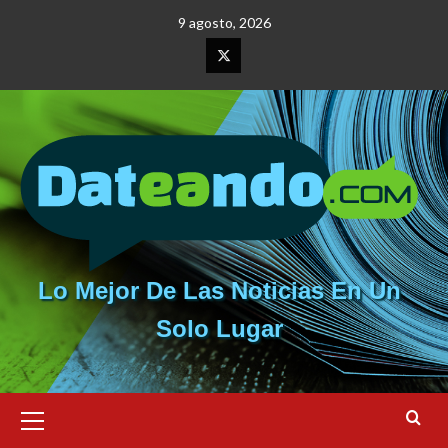
Saltar
9 agosto, 2026
al
contenido
Elemento
del
menú
Lo Mejor De Las Noticias En Un
Solo Lugar
Menú
primario