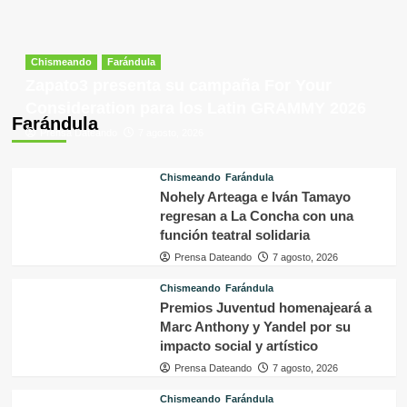
Chismeando
Farándula
Zapato3 presenta su campaña For Your
Consideration para los Latin GRAMMY 2026
Farándula
Prensa Dateando
7 agosto, 2026
Chismeando
Farándula
Nohely Arteaga e Iván Tamayo
regresan a La Concha con una
función teatral solidaria
Prensa Dateando
7 agosto, 2026
Chismeando
Farándula
Premios Juventud homenajeará a
Marc Anthony y Yandel por su
impacto social y artístico
Prensa Dateando
7 agosto, 2026
Chismeando
Farándula