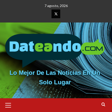
Saltar
7 agosto, 2026
al
contenido
Elemento
del
menú
Lo Mejor De Las Noticias En Un
Solo Lugar
Menú
primario