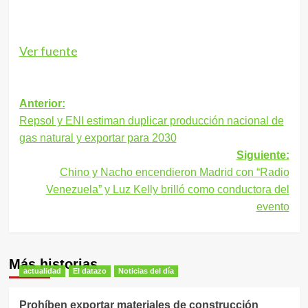
Ver fuente
Navegación
Anterior:
Repsol y ENI estiman duplicar producción nacional de
de
gas natural y exportar para 2030
entradas
Siguiente:
Chino y Nacho encendieron Madrid con “Radio
Venezuela” y Luz Kelly brilló como conductora del
evento
Más historias
actualidad
El datazo
Noticias del día
Prohíben exportar materiales de construcción