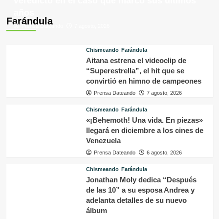
veredicto en el caso que marcó sus últimos
años
Farándula
Prensa Dateando
7 agosto, 2026
Chismeando
Farándula
Aitana estrena el videoclip de
“Superestrella”, el hit que se
convirtió en himno de campeones
Prensa Dateando
7 agosto, 2026
Chismeando
Farándula
«¡Behemoth! Una vida. En piezas»
llegará en diciembre a los cines de
Venezuela
Prensa Dateando
6 agosto, 2026
Chismeando
Farándula
Jonathan Moly dedica “Después
de las 10” a su esposa Andrea y
adelanta detalles de su nuevo
álbum