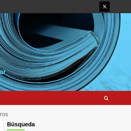
Elemento
del
menú
ar
OTOS
Búsqueda