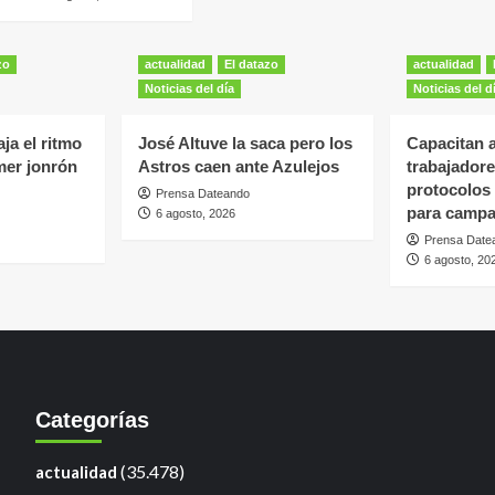
zo
actualidad
El datazo
actualidad
Noticias del día
Noticias del d
ja el ritmo
José Altuve la saca pero los
Capacitan 
mer jonrón
Astros caen ante Azulejos
trabajadore
protocolos
Prensa Dateando
para camp
6 agosto, 2026
Prensa Date
6 agosto, 20
Categorías
(35.478)
actualidad