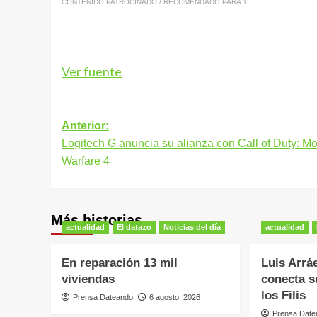
CONTENIDO PATROCINADO / RECOMENDADO PARA TI
Ver fuente
Navegación
Anterior:
Logitech G anuncia su alianza con Call of Duty: M
de
Warfare 4
entradas
Más historias
actualidad
El datazo
Noticias del día
actualidad
En reparación 13 mil
Luis Arráe
viviendas
conecta s
los Filis
Prensa Dateando
6 agosto, 2026
Prensa Date