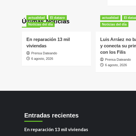
actualidad
El datazo
actualidad
El data
Últimas Noticias
Noticias del día
Noticias del día
En reparación 13 mil
Luis Arráez no ba
viviendas
y conecta su pri
con los Filis
Prensa Dateando
6 agosto, 2026
Prensa Dateando
6 agosto, 2026
Entradas recientes
En reparación 13 mil viviendas