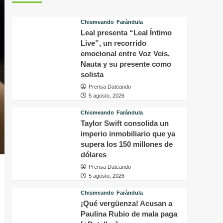
perturbador
d
video
a
Chismeando
Farándula
del
c
Leal presenta “Leal Íntimo
famoso
T
Live”, un recorrido
influencer
y
Perez
a
emocional entre Voz Veis,
Hilton
q
Nauta y su presente como
que
l
solista
obligó
q
Prensa Dateando
a
h
5 agosto, 2026
sus
e
fans
s
Chismeando
Farándula
a
c
Taylor Swift consolida un
pedir
e
imperio inmobiliario que ya
ayuda
i
supera los 150 millones de
médica
e
dólares
E
Prensa Dateando
5 agosto, 2026
Chismeando
Farándula
¡Qué vergüenza! Acusan a
Paulina Rubio de mala paga