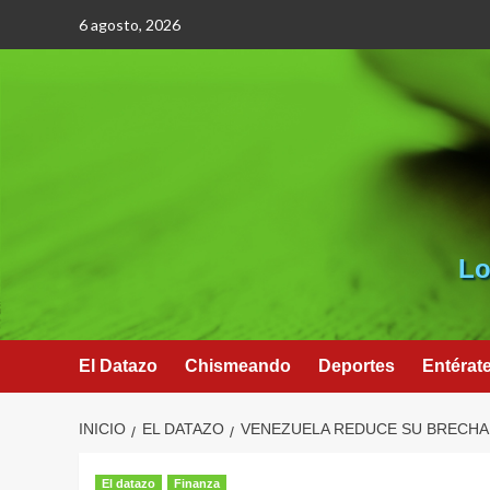
Saltar
6 agosto, 2026
al
contenido
Lo
El Datazo
Chismeando
Deportes
Entérat
INICIO
EL DATAZO
VENEZUELA REDUCE SU BRECHA
El datazo
Finanza