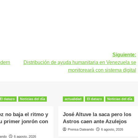
Siguiente:
odern
Distribución de ayuda humanitaria en Venezuela se
monitoreará con sistema digital
El datazo
Noticias del día
actualidad
El datazo
Noticias del día
z no baja el ritmo y
José Altuve la saca pero los
u primer jonrón con
Astros caen ante Azulejos
Prensa Dateando
6 agosto, 2026
ando
6 agosto, 2026