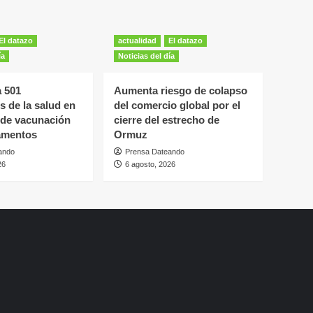
El datazo
actualidad
El datazo
ía
Noticias del día
a 501
Aumenta riesgo de colapso
s de la salud en
del comercio global por el
 de vacunación
cierre del estrecho de
amentos
Ormuz
ando
Prensa Dateando
26
6 agosto, 2026