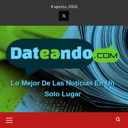
Saltar
8 agosto, 2026
al
contenido
Elemento
del
menú
Lo Mejor De Las Noticias En Un
Solo Lugar
Menú
primario