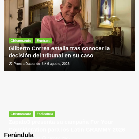
Chismeando
Entérate
Gilberto Correa estalla tras conocer la
decisión del tribunal en su caso
Prensa Dateando
6 agosto, 2026
Chismeando
Farándula
Zapato3 presenta su campaña For Your
Consideration para los Latin GRAMMY 2026
Farándula
Prensa Dateando
7 agosto, 2026