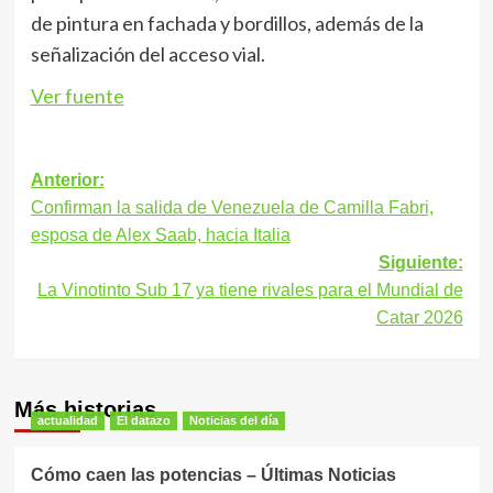
de pintura en fachada y bordillos, además de la
señalización del acceso vial.
Ver fuente
Navegación
Anterior:
Confirman la salida de Venezuela de Camilla Fabri,
de
esposa de Alex Saab, hacia Italia
entradas
Siguiente:
La Vinotinto Sub 17 ya tiene rivales para el Mundial de
Catar 2026
Más historias
actualidad
El datazo
Noticias del día
Cómo caen las potencias – Últimas Noticias