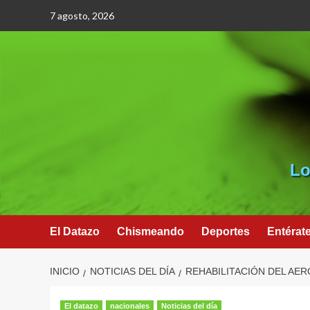
Saltar
7 agosto, 2026
al
contenido
Lo
El Datazo
Chismeando
Deportes
Entérat
INICIO
NOTICIAS DEL DÍA
REHABILITACIÓN DEL AE
El datazo
nacionales
Noticias del día