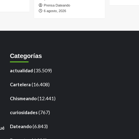
Prensa Dateando
6 agosto, 2026
Categorías
(35.509)
actualidad
(16.408)
Cartelera
(12.441)
Chismeando
(767)
curiosidades
(6.843)
Dateando
qué