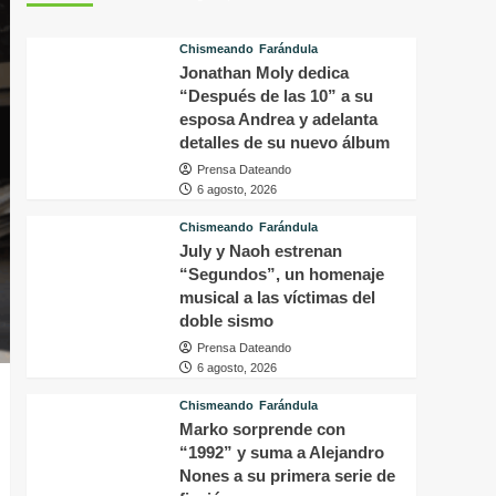
tras
p
conocer
v
Chismeando
Farándula
la
d
Jonathan Moly dedica
decisión
f
del
“Después de las 10” a su
i
tribunal
P
esposa Andrea y adelanta
en
H
detalles de su nuevo álbum
su
q
Prensa Dateando
caso
o
6 agosto, 2026
a
s
Chismeando
Farándula
f
July y Naoh estrenan
a
“Segundos”, un homenaje
p
musical a las víctimas del
a
doble sismo
m
Prensa Dateando
6 agosto, 2026
Chismeando
Farándula
Marko sorprende con
“1992” y suma a Alejandro
Nones a su primera serie de