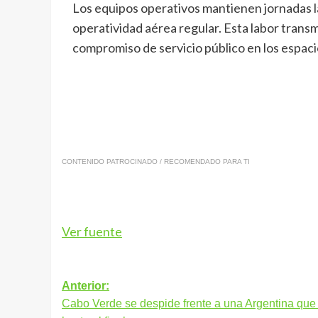
Los equipos operativos mantienen jornadas la
operatividad aérea regular. Esta labor transm
compromiso de servicio público en los espaci
CONTENIDO PATROCINADO / RECOMENDADO PARA TI
Ver fuente
Navegación
Anterior:
Cabo Verde se despide frente a una Argentina que 
de