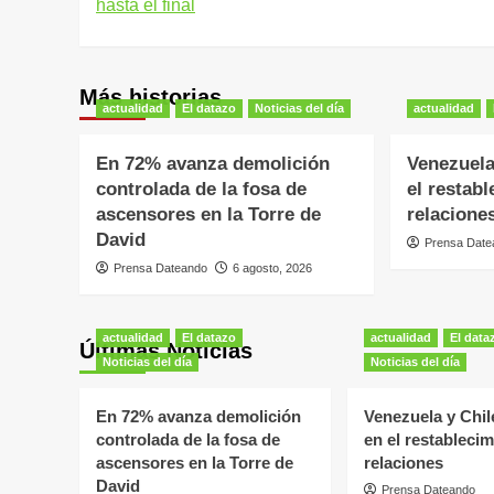
hasta el final
entradas
Más historias
actualidad
El datazo
Noticias del día
actualidad
En 72% avanza demolición
Venezuela
controlada de la fosa de
el restab
ascensores en la Torre de
relacione
David
Prensa Date
Prensa Dateando
6 agosto, 2026
actualidad
El datazo
actualidad
El data
Últimas Noticias
Noticias del día
Noticias del día
En 72% avanza demolición
Venezuela y Chi
controlada de la fosa de
en el restableci
ascensores en la Torre de
relaciones
David
Prensa Dateando