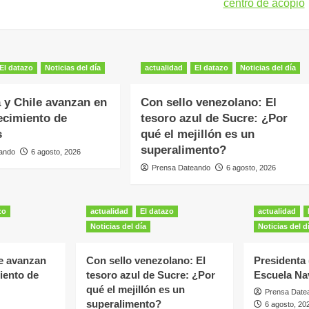
centro de acopio
El datazo
Noticias del día
actualidad
El datazo
Noticias del día
 y Chile avanzan en
Con sello venezolano: El
lecimiento de
tesoro azul de Sucre: ¿Por
s
qué el mejillón es un
superalimento?
ando
6 agosto, 2026
Prensa Dateando
6 agosto, 2026
zo
actualidad
El datazo
actualidad
Noticias del día
Noticias del d
le avanzan
Con sello venezolano: El
Presidenta 
miento de
tesoro azul de Sucre: ¿Por
Escuela Na
qué el mejillón es un
Prensa Date
superalimento?
6 agosto, 20