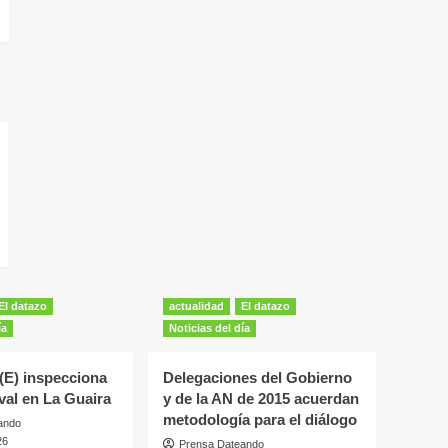
El datazo
actualidad
El datazo
ía
Noticias del día
(E) inspecciona
Delegaciones del Gobierno
val en La Guaira
y de la AN de 2015 acuerdan
metodología para el diálogo
ando
26
Prensa Dateando