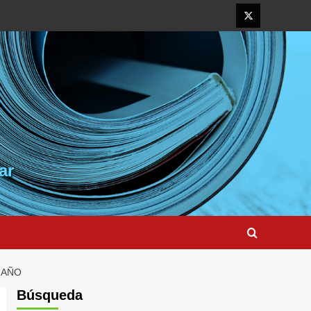
Elemento
del
menú
ar
 AÑO
Búsqueda