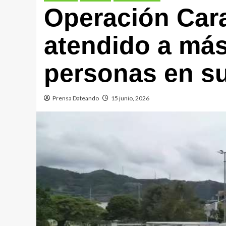
Operación Car
atendido a más
personas en su
Prensa Dateando
15 junio, 2026