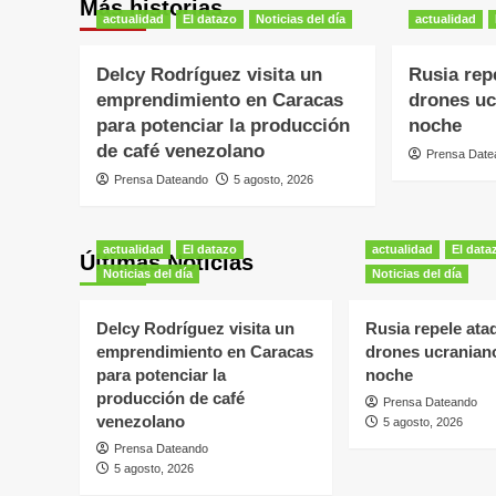
Más historias
actualidad
El datazo
Noticias del día
actualidad
Delcy Rodríguez visita un
Rusia rep
emprendimiento en Caracas
drones uc
para potenciar la producción
noche
de café venezolano
Prensa Date
Prensa Dateando
5 agosto, 2026
actualidad
El datazo
actualidad
El data
Últimas Noticias
Noticias del día
Noticias del día
Delcy Rodríguez visita un
Rusia repele ata
emprendimiento en Caracas
drones ucranian
para potenciar la
noche
producción de café
Prensa Dateando
venezolano
5 agosto, 2026
Prensa Dateando
5 agosto, 2026