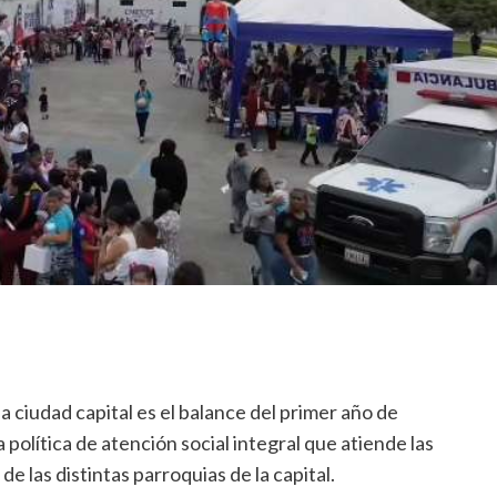
al
enterarse
de
que
Nicole
Kidman
tiene
un
nuevo
romance
 ciudad capital es el balance del primer año de
política de atención social integral que atiende las
e las distintas parroquias de la capital.