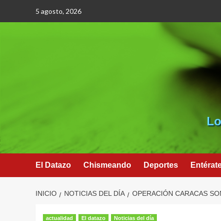
Saltar
5 agosto, 2026
al
contenido
Lo
El Datazo
Chismeando
Deportes
Entérat
INICIO
NOTICIAS DEL DÍA
OPERACIÓN CARACAS SONR
actualidad
El datazo
Noticias del día