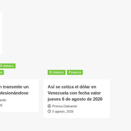
El datazo
ía
El datazo
Finanza
n transmite un
Así se cotiza el dólar en
tolesionándose
Venezuela con fecha valor
jueves 6 de agosto de 2026
ando
26
Prensa Dateando
5 agosto, 2026