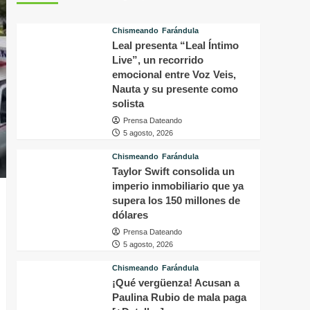
perturbador
d
video
a
Chismeando
Farándula
del
c
Leal presenta “Leal Íntimo
famoso
T
Live”, un recorrido
influencer
y
Perez
a
emocional entre Voz Veis,
Hilton
q
Nauta y su presente como
que
l
solista
obligó
q
Prensa Dateando
a
h
5 agosto, 2026
sus
e
fans
s
Chismeando
Farándula
a
c
Taylor Swift consolida un
pedir
e
imperio inmobiliario que ya
ayuda
i
supera los 150 millones de
médica
e
dólares
E
Prensa Dateando
5 agosto, 2026
Chismeando
Farándula
¡Qué vergüenza! Acusan a
Paulina Rubio de mala paga