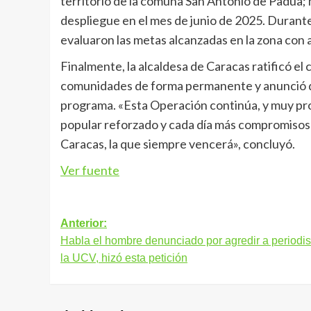
territorio de la comuna San Antonio de Padua; 
despliegue en el mes de junio de 2025. Durante
evaluaron las metas alcanzadas en la zona con 
Finalmente, la alcaldesa de Caracas ratificó el
comunidades de forma permanente y anunció qu
programa. «Esta Operación continúa, y muy pr
popular reforzado y cada día más compromisos
Caracas, la que siempre vencerá», concluyó.
Ver fuente
Navegación
Anterior:
Habla el hombre denunciado por agredir a periodis
de
la UCV, hizó esta petición
entradas