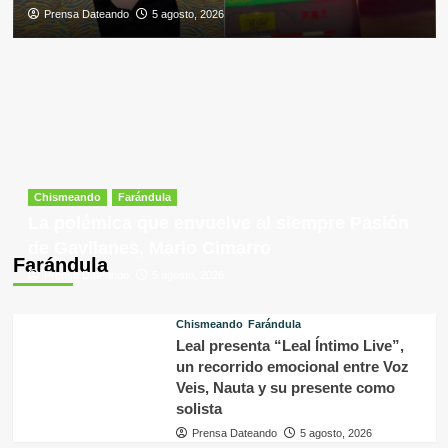
Prensa Dateando
5 agosto, 2026
Chismeando
Farándula
La polémica que envuelve al siempre Pasión
de Gavilanes, Mario Cimarro
Farándula
Prensa Dateando
5 agosto, 2026
Chismeando
Farándula
Leal presenta “Leal Íntimo Live”,
un recorrido emocional entre Voz
Veis, Nauta y su presente como
solista
Prensa Dateando
5 agosto, 2026