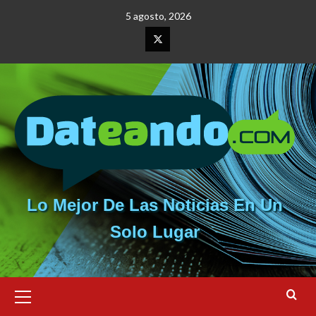
Saltar
5 agosto, 2026
al
contenido
Elemento
del
menú
Lo Mejor De Las Noticias En Un
Solo Lugar
Menú
primario