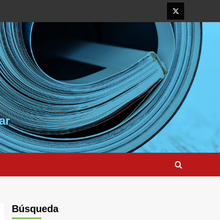
Elemento
del
menú
ar
Búsqueda