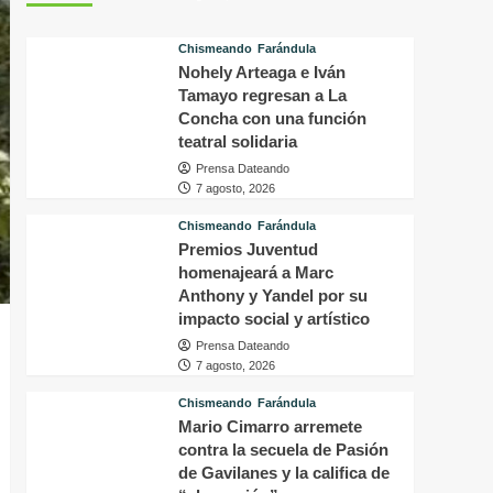
tras
p
conocer
v
Chismeando
Farándula
la
d
Nohely Arteaga e Iván
decisión
f
del
Tamayo regresan a La
i
tribunal
P
Concha con una función
en
H
teatral solidaria
su
q
Prensa Dateando
caso
o
7 agosto, 2026
a
s
Chismeando
Farándula
f
Premios Juventud
a
homenajeará a Marc
p
Anthony y Yandel por su
a
impacto social y artístico
m
Prensa Dateando
7 agosto, 2026
Chismeando
Farándula
Mario Cimarro arremete
contra la secuela de Pasión
de Gavilanes y la califica de