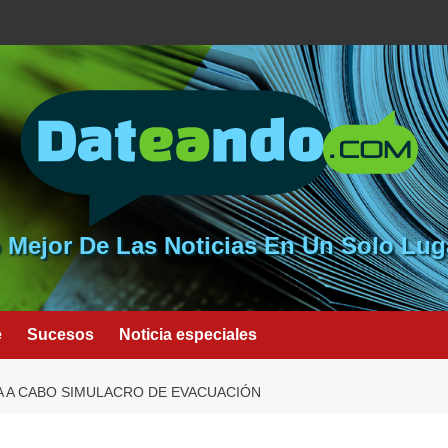
 Mejor De Las Noticias En Un Solo Lug
e
Sucesos
Noticia especiales
A A CABO SIMULACRO DE EVACUACIÓN