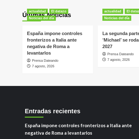
actualidad
El datazo
actualidad
El data
Últimas Noticias
Noticias del día
Noticias del día
España impone controles
La segunda part
fronterizos a Italia ante
‘Michael’ se roda
negativa de Roma a
2027
levantarlos
Prensa Dateando
7 agosto, 2026
Prensa Dateando
7 agosto, 2026
Entradas recientes
España impone controles fronterizos a Italia ante
negativa de Roma a levantarlos