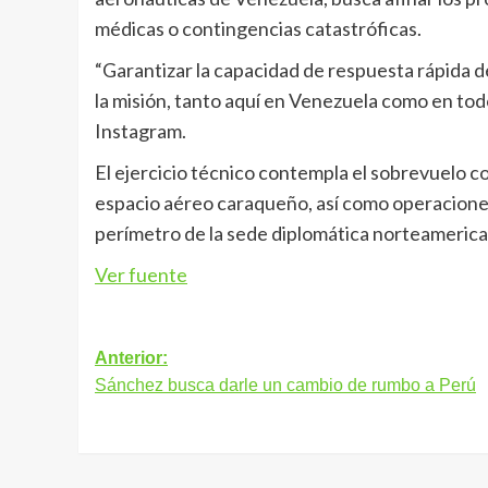
médicas o contingencias catastróficas.
“Garantizar la capacidad de respuesta rápida d
la misión, tanto aquí en Venezuela como en to
Instagram.
El ejercicio técnico contempla el sobrevuelo 
espacio aéreo caraqueño, así como operaciones
perímetro de la sede diplomática norteamerican
Ver fuente
Navegación
Anterior:
Sánchez busca darle un cambio de rumbo a Perú
de
entradas