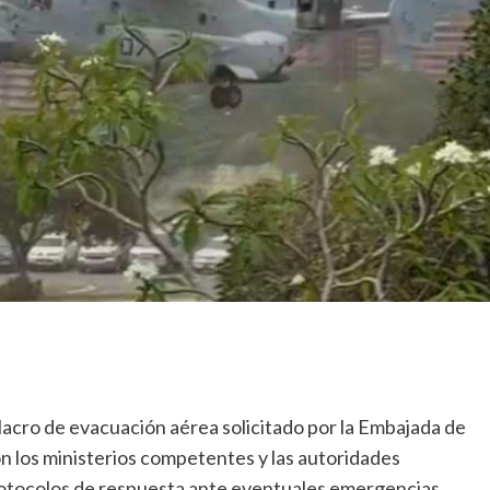
y
detalles
de
su
nuevo
estilo
lacro de evacuación aérea solicitado por la Embajada de
on los ministerios competentes y las autoridades
protocolos de respuesta ante eventuales emergencias