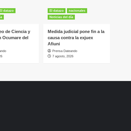
El datazo
El datazo
nacionales
ía
Noticias del día
eo de Ciencia y
Medida judicial pone fin a la
n Ocumare del
causa contra la exjuex
Afiuni
ando
Prensa Dateando
26
7 agosto, 2026