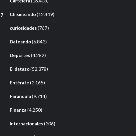
(16.408)
Cartelera
(12.449)
Chismeando
27
(767)
curiosidades
(6.843)
Dateando
(4.282)
Deportes
(52.378)
El datazo
(3.165)
Entérate
(9.714)
Farándula
(4.250)
Finanza
(306)
internacionales