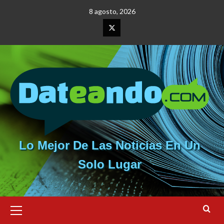
Saltar
8 agosto, 2026
al
contenido
Elemento
del
menú
Lo Mejor De Las Noticias En Un
Solo Lugar
Menú
primario