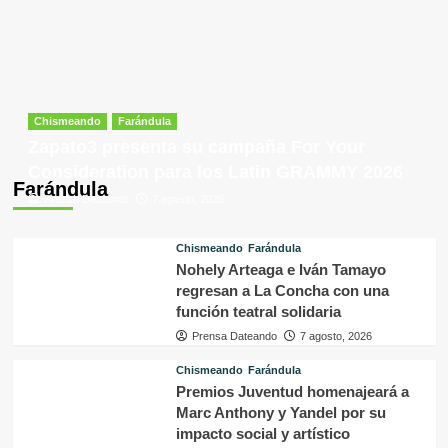
Chismeando
Farándula
Zapato3 presenta su campaña For Your
Consideration para los Latin GRAMMY 2026
Farándula
Prensa Dateando
7 agosto, 2026
Chismeando
Farándula
Nohely Arteaga e Iván Tamayo
regresan a La Concha con una
función teatral solidaria
Prensa Dateando
7 agosto, 2026
Chismeando
Farándula
Premios Juventud homenajeará a
Marc Anthony y Yandel por su
impacto social y artístico