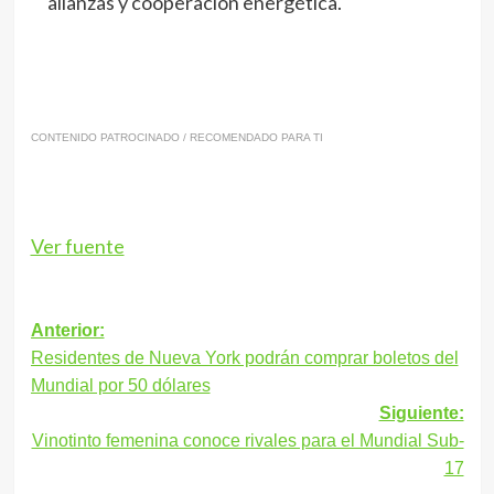
alianzas y cooperación energética.
CONTENIDO PATROCINADO / RECOMENDADO PARA TI
Ver fuente
Navegación
Anterior:
Residentes de Nueva York podrán comprar boletos del
de
Mundial por 50 dólares
entradas
Siguiente:
Vinotinto femenina conoce rivales para el Mundial Sub-
17