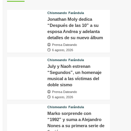
tras
p
conocer
v
Chismeando
Farándula
la
d
Jonathan Moly dedica
decisión
f
del
“Después de las 10” a su
i
tribunal
P
esposa Andrea y adelanta
en
H
detalles de su nuevo álbum
su
q
Prensa Dateando
caso
o
6 agosto, 2026
a
s
Chismeando
Farándula
f
July y Naoh estrenan
a
“Segundos”, un homenaje
p
musical a las víctimas del
a
doble sismo
m
Prensa Dateando
6 agosto, 2026
Chismeando
Farándula
Marko sorprende con
“1992” y suma a Alejandro
Nones a su primera serie de