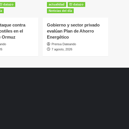
El datazo
actualidad
El datazo
ía
Noticias del día
ataque contra
Gobierno y sector privado
stiles en el
evalúan Plan de Ahorro
e Ormuz
Energético
ando
Prensa Dateando
26
7 agosto, 2026