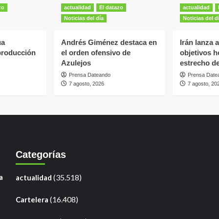
zo
actualidad
El datazo
actualidad
Noticias del día
Noticias del d
úa
Andrés Giménez destaca en
Irán lanza 
producción
el orden ofensivo de
objetivos ho
Azulejos
estrecho d
Prensa Dateando
Prensa Date
7 agosto, 2026
7 agosto, 20
Categorías
a
(35.518)
actualidad
(16.408)
Cartelera