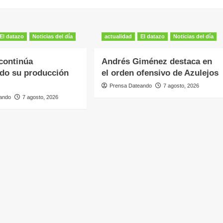
El datazo
Noticias del día
actualidad
El datazo
Noticias del día
continúa
Andrés Giménez destaca en
do su producción
el orden ofensivo de Azulejos
Prensa Dateando
7 agosto, 2026
ando
7 agosto, 2026