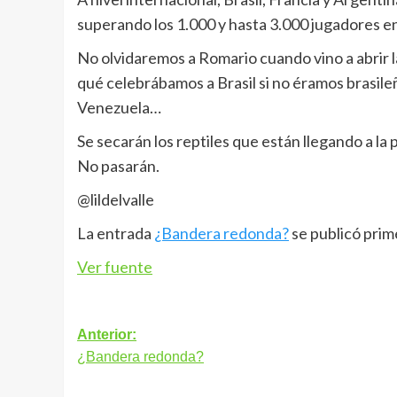
superando los 1.000 y hasta 3.000 jugadores en 
No olvidaremos a Romario cuando vino a abrir l
qué celebrábamos a Brasil si no éramos brasil
Venezuela…
Se secarán los reptiles que están llegando a la
No pasarán.
@lildelvalle
La entrada
¿Bandera redonda?
se publicó pri
Ver fuente
Navegación
Anterior:
¿Bandera redonda?
de
entradas