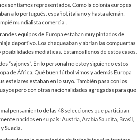
y
y nos sentíamos representados. Como la colonia europea
detalles
n a lo portugués, español, italiano y hasta alemán.
de
su
ompié mundialista comercial.
nuevo
estilo
grandes equipos de Europa estaban muy pintados de
loniaje deportivo. Los chequeaban y abrían las compuertas
osibilidades mediáticas. Estamos llenos de estos casos.
os “sajones”. En lo personal no estoy siguiendo estos
 copa de África. Qué buen fútbol vimos y además Europa
 estelares estaban en lo suyo. También pasa con los
guayos pero con otras nacionalidades agregadas para que
 mal pensamiento de las 48 selecciones que participan,
ente nacidos en su país: Austria, Arabia Saudita, Brasil,
y Suecia.
na abanderan la exportación de futbolistas al extranjero,