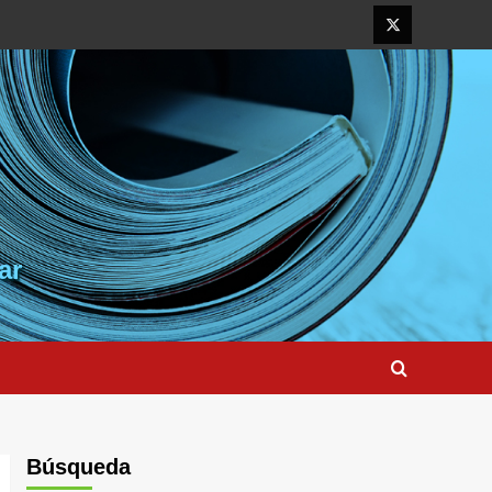
Elemento
del
menú
ar
Búsqueda