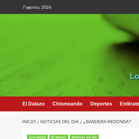
Saltar
7 agosto, 2026
al
contenido
Lo
El Datazo
Chismeando
Deportes
Entérat
INICIO
NOTICIAS DEL DÍA
¿BANDERA REDONDA?
actualidad
El datazo
Noticias del día