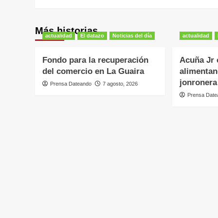
Más historias
actualidad
El datazo
Noticias del día
actualidad
Fondo para la recuperación
Acuña Jr 
del comercio en La Guaira
alimentan
jonronera
Prensa Dateando
7 agosto, 2026
Prensa Date