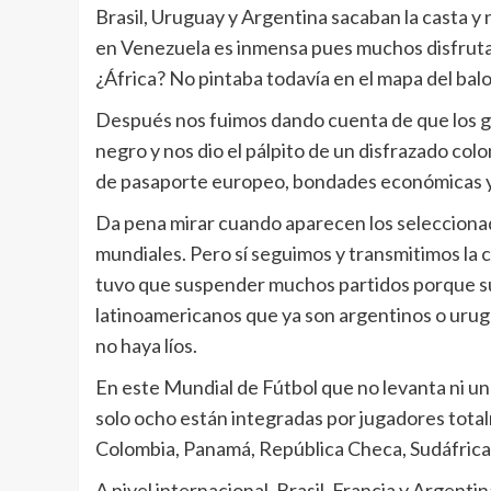
Brasil, Uruguay y Argentina sacaban la casta 
en Venezuela es inmensa pues muchos disfrutaba
¿África? No pintaba todavía en el mapa del bal
Después nos fuimos dando cuenta de que los 
negro y nos dio el pálpito de un disfrazado co
de pasaporte europeo, bondades económicas y p
Da pena mirar cuando aparecen los seleccionad
mundiales. Pero sí seguimos y transmitimos la
tuvo que suspender muchos partidos porque sus
latinoamericanos que ya son argentinos o uru
no haya líos.
En este Mundial de Fútbol que no levanta ni un
solo ocho están integradas por jugadores totalm
Colombia, Panamá, República Checa, Sudáfrica 
A nivel internacional, Brasil, Francia y Argenti