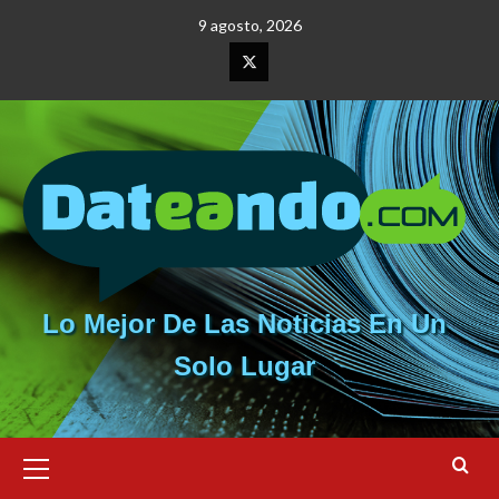
Saltar
9 agosto, 2026
al
contenido
Elemento
del
menú
Lo Mejor De Las Noticias En Un
Solo Lugar
Menú
primario