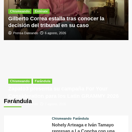
Chismeando
Entérate
Gilberto Correa estalla tras conocer la
decisión del tribunal en su caso
Prensa Dateando
6 agosto, 2026
Chismeando
Farándula
Zapato3 presenta su campaña For Your
Consideration para los Latin GRAMMY 2026
Farándula
Prensa Dateando
7 agosto, 2026
Chismeando
Farándula
Nohely Arteaga e Iván Tamayo
regresan a La Concha con una