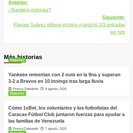
Navegación
Anterior:
¿Bandera redonda?
de
Siguiente:
entradas
Ranger Suárez obtuvo victoria y lanzó 6 2/3 entradas
sin hits
Más historias
Deportes
Yankees remontan con 2 outs en la 9na y superan
3-2 a Bravos en 10 innings tras larga lluvia
Prensa Dateando
8 agosto, 2026
Deportes
Cómo 1xBet, los voluntarios y los futbolistas del
Caracas Fútbol Club juntaron fuerzas para ayudar a
las familias de Venezuela
Prensa Dateando
7 agosto, 2026