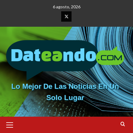
Saltar
6 agosto, 2026
al
contenido
Elemento
del
menú
Lo Mejor De Las Noticias En Un
Solo Lugar
Menú
primario