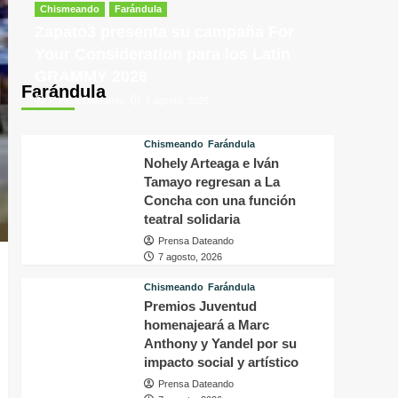
tras
p
Chismeando
Farándula
conocer
v
Zapato3 presenta su campaña For
la
d
Your Consideration para los Latin
decisión
f
GRAMMY 2026
del
i
Farándula
tribunal
P
Prensa Dateando
7 agosto, 2026
en
H
su
q
caso
o
Chismeando
Farándula
a
Nohely Arteaga e Iván
s
Tamayo regresan a La
f
Concha con una función
a
teatral solidaria
p
Prensa Dateando
a
7 agosto, 2026
m
Chismeando
Farándula
Premios Juventud
homenajeará a Marc
Anthony y Yandel por su
impacto social y artístico
Prensa Dateando