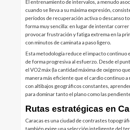
El entrenamiento de intervalos, a menudo asocia
cuando se lleva a su máxima expresión, consist
períodos de recuperación activa o descanso tot
forma muy sencilla: en lugar de intentar corre
provocar frustración y fatiga extrema en la pr
con minutos de caminata a paso ligero.
Esta metodología reduce el impacto continuo en
de forma progresiva al esfuerzo. Desde el punto
el VO2 máx (la cantidad máxima de oxígeno que
manera más eficiente que el cardio continuo a
con altibajos geográficos constantes, aprender a
para dominar tanto el plano como las pendientes
Rutas estratégicas en Ca
Caracas es una ciudad de contrastes topográfi
también exige una selección inteligente del te