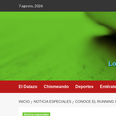
Saltar
7 agosto, 2026
al
contenido
Lo
El Datazo
Chismeando
Deportes
Entérat
INICIO
NOTICIA ESPECIALES
CONOCE EL RUNNING 
Noticia especiales