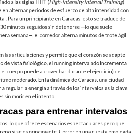
do a las siglas HIIT (
High-Intensity Interval Training
)
e en alternar períodos de esfuerzo de alta intensidad con
al. Para un principiante en Caracas, esto se traduce de
r 30 minutos seguidos sin detenerse —lo que suele
imera semana—, el corredor alterna minutos de trote ágil
 las articulaciones y permite que el corazón se adapte
 de vista fisiológico, el running intervalado incrementa
 el cuerpo puede aprovechar durante el ejercicio) de
 ritmo moderado. En la dinámica de Caracas, una ciudad
 regular la energía a través de los intervalos es la clave
 sin morir en el intento.
racas para entrenar intervalos
cos, lo que ofrece escenarios espectaculares pero que
rreno si se es principiante. Correr en una cuesta empinada