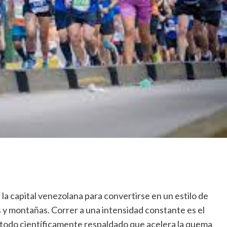
y
detalles
de
su
nuevo
estilo
la capital venezolana para convertirse en un estilo de
s y montañas. Correr a una intensidad constante es el
étodo científicamente respaldado que acelera la quema