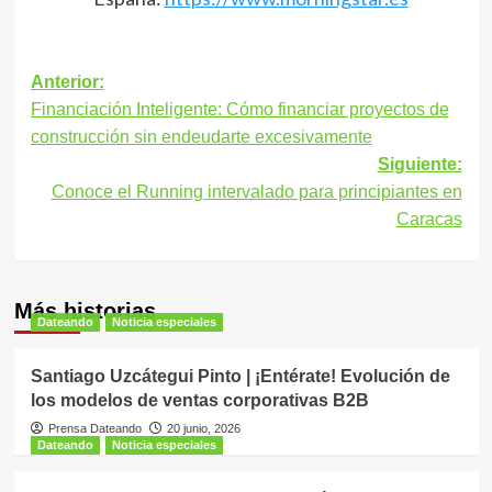
Navegación
Anterior:
Financiación Inteligente: Cómo financiar proyectos de
de
construcción sin endeudarte excesivamente
entradas
Siguiente:
Conoce el Running intervalado para principiantes en
Caracas
Más historias
Dateando
Noticia especiales
Santiago Uzcátegui Pinto | ¡Entérate! Evolución de
los modelos de ventas corporativas B2B
Prensa Dateando
20 junio, 2026
Dateando
Noticia especiales