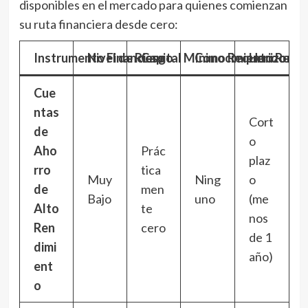
disponibles en el mercado para quienes comienzan
su ruta financiera desde cero:
Instrumento Financiero
Nivel de Riesgo
Capital Mínimo Requerido
Conocimiento Reque
Horizonte
Cue
ntas
Cort
de
o
Aho
Prác
plaz
rro
tica
Muy
Ning
o
de
men
Bajo
uno
(me
Alto
te
nos
Ren
cero
de 1
dimi
año)
ent
o