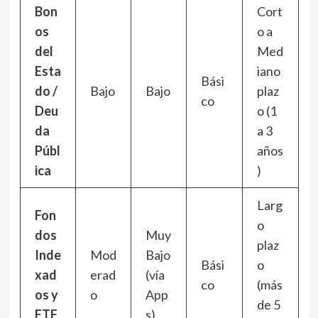
Bon
Cort
os
o a
del
Med
Esta
iano
Bási
do /
Bajo
Bajo
plaz
co
Deu
o (1
da
a 3
Públ
años
ica
)
Larg
Fon
o
dos
Muy
plaz
Inde
Mod
Bajo
Bási
o
xad
erad
(vía
co
(más
os y
o
App
de 5
ETF
s)