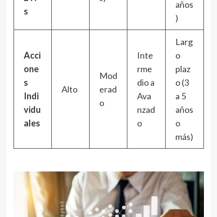
años
s
)
Larg
Acci
Inte
o
one
rme
plaz
Mod
s
dio a
o (3
Alto
erad
Indi
Ava
a 5
o
vidu
nzad
años
ales
o
o
más)