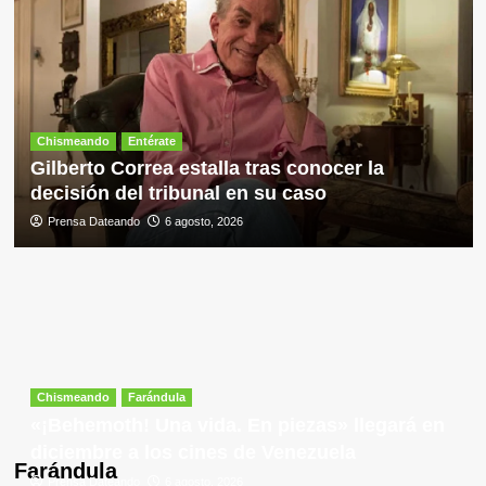
Chismeando
Entérate
Gilberto Correa estalla tras conocer la
decisión del tribunal en su caso
Prensa Dateando
6 agosto, 2026
Chismeando
Farándula
«¡Behemoth! Una vida. En piezas» llegará en
diciembre a los cines de Venezuela
Farándula
Prensa Dateando
6 agosto, 2026