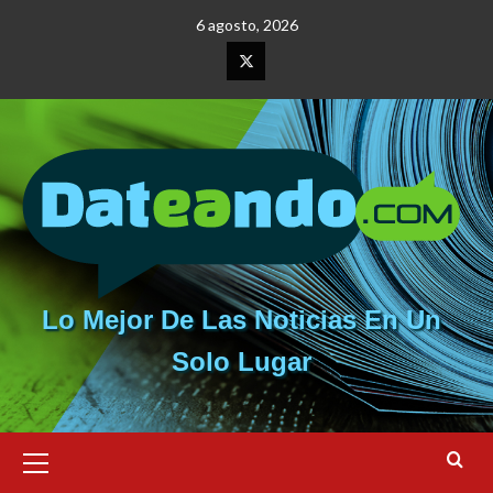
Saltar
6 agosto, 2026
al
contenido
Elemento
del
menú
Lo Mejor De Las Noticias En Un
Solo Lugar
Menú
primario