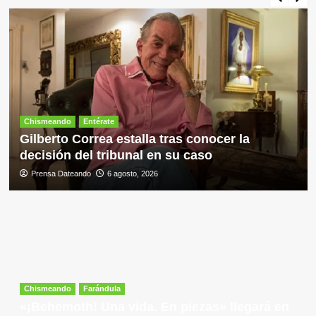
Chismeando
Entérate
Gilberto Correa estalla tras conocer la
decisión del tribunal en su caso
Prensa Dateando
6 agosto, 2026
Chismeando
Farándula
«¡Behemoth! Una vida. En piezas» llegará en