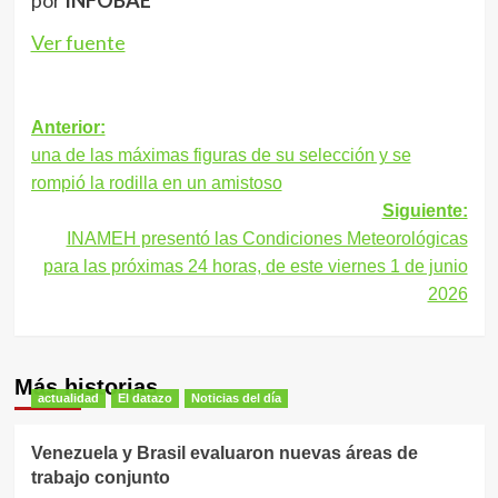
Ver fuente
Navegación
Anterior:
una de las máximas figuras de su selección y se
de
rompió la rodilla en un amistoso
entradas
Siguiente:
INAMEH presentó las Condiciones Meteorológicas
para las próximas 24 horas, de este viernes 1 de junio
2026
Más historias
actualidad
El datazo
Noticias del día
Venezuela y Brasil evaluaron nuevas áreas de
trabajo conjunto