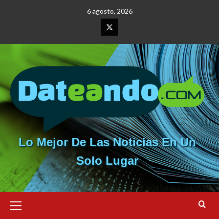
Saltar
6 agosto, 2026
al
contenido
Elemento
del
menú
Lo Mejor De Las Noticias En Un
Solo Lugar
Menú
primario