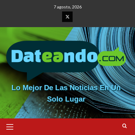
Saltar
7 agosto, 2026
al
contenido
Elemento
del
menú
Lo Mejor De Las Noticias En Un
Solo Lugar
Menú
primario