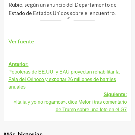
Rubio, según un anuncio del Departamento de
Estado de Estados Unidos sobre el encuentro.
Ver fuente
Navegación
Anterior:
Petroleras de EE.UU. y EAU proyectan rehabilitar la
de
Faja del Orinoco y exportar 26 millones de barriles
entradas
anuales
Siguiente:
«Italia y yo no rogamos», dice Meloni tras comentario
de Trump sobre una foto en el G7
Más historias