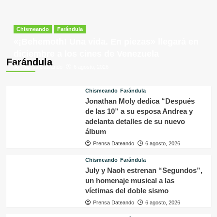
Chismeando
Farándula
«¡Behemoth! Una vida. En piezas» llegará en
diciembre a los cines de Venezuela
Farándula
Prensa Dateando
6 agosto, 2026
Chismeando
Farándula
Jonathan Moly dedica “Después
de las 10” a su esposa Andrea y
adelanta detalles de su nuevo
álbum
Prensa Dateando
6 agosto, 2026
Chismeando
Farándula
July y Naoh estrenan “Segundos”,
un homenaje musical a las
víctimas del doble sismo
Prensa Dateando
6 agosto, 2026