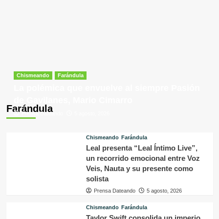
Chismeando
Farándula
La polémica que envuelve al siempre Pasión
de Gavilanes, Mario Cimarro
Farándula
Prensa Dateando
5 agosto, 2026
Chismeando
Farándula
Leal presenta “Leal Íntimo Live”,
un recorrido emocional entre Voz
Veis, Nauta y su presente como
solista
Prensa Dateando
5 agosto, 2026
Chismeando
Farándula
Taylor Swift consolida un imperio