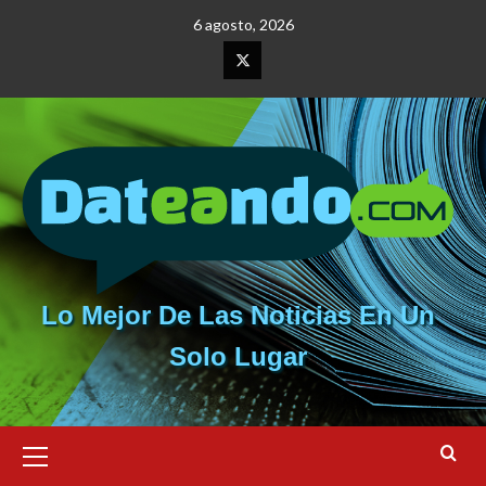
Saltar
6 agosto, 2026
al
contenido
Elemento
del
menú
Lo Mejor De Las Noticias En Un
Solo Lugar
Menú
primario