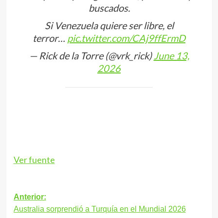
buscados.
Si Venezuela quiere ser libre, el
terror…
pic.twitter.com/CAj9ffErmD
— Rick de la Torre (@vrk_rick)
June 13,
2026
Ver fuente
Navegación
Anterior:
Australia sorprendió a Turquía en el Mundial 2026
de