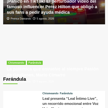
¡Pánico en TikTok! El perturbador video del
famoso influencer Perez Hilton que obligó a
sus fans a pedir ayuda médica
Prensa Dateando
5 agosto, 2026
Chismeando
Farándula
La polémica que envuelve al siempre Pasión
de Gavilanes, Mario Cimarro
Farándula
Prensa Dateando
5 agosto, 2026
Chismeando
Farándula
Leal presenta “Leal Íntimo Live”,
un recorrido emocional entre Voz