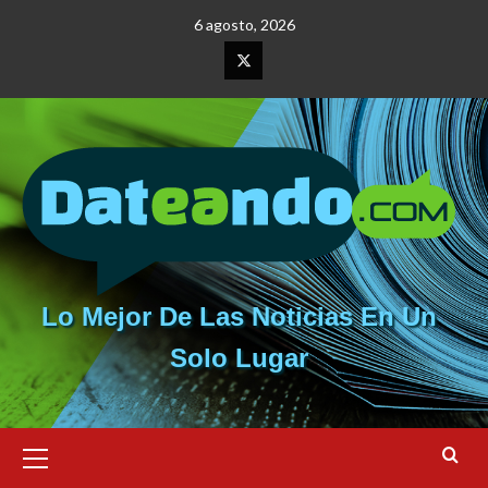
Saltar
6 agosto, 2026
al
contenido
Elemento
del
menú
Lo Mejor De Las Noticias En Un
Solo Lugar
Menú
primario