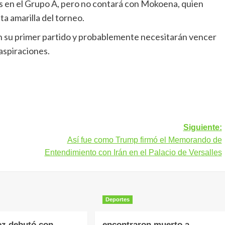
es en el Grupo A, pero no contará con Mokoena, quien
ta amarilla del torneo.
n su primer partido y probablemente necesitarán vencer
aspiraciones.
Siguiente:
Así fue como Trump firmó el Memorando de
Entendimiento con Irán en el Palacio de Versalles
Deportes
ez debutó con
encontraron muerto a