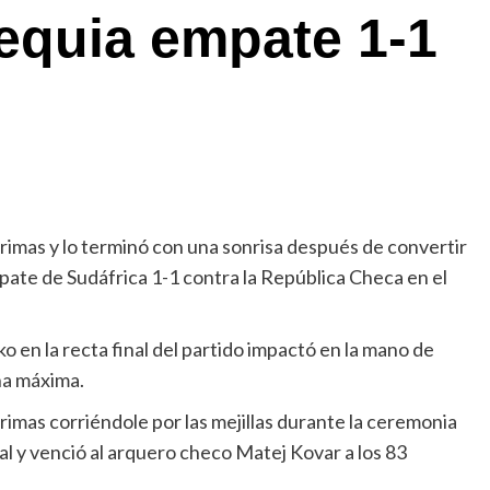
equia empate 1-1
Chismeando
Entérate
los accesorios y detalles de su nuev
estilo
imas y lo terminó con una sonrisa después de convertir
Prensa Dateando
4 agosto, 2026
pate de Sudáfrica 1-1 contra la República Checa en el
La reina Letizia transformó la narrativa de
la moda institucional española durante la última
temporada, dejando claro que su estilo evolucionó
 en la recta final del partido impactó en la mano de
hacia una nueva etapa marcada por la seguridad, la..
ena máxima.
Leer
Leer más
imas corriéndole por las mejillas durante la ceremonia
más
sobre
al y venció al arquero checo Matej Kovar a los 83
los
accesorios