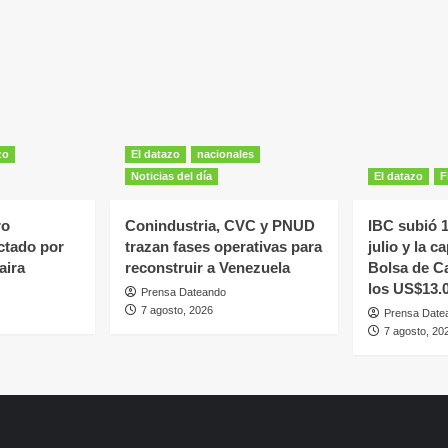
zo
El datazo
nacionales
Noticias del día
El datazo
F
ro
Conindustria, CVC y PNUD
IBC subió 
ectado por
trazan fases operativas para
julio y la c
aira
reconstruir a Venezuela
Bolsa de C
los US$13.
Prensa Dateando
7 agosto, 2026
Prensa Date
7 agosto, 20