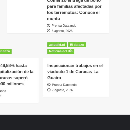
Comenzó entrega de bono
para familias afectadas por
los terremotos: Conoce el
monto
Prensa Dateando
6 agosto, 2026
actualidad
El datazo
inanza
Noticias del día
146,58% hasta
Inspeccionan trabajos en el
apitalización de la
viaducto 1 de Caracas-La
aracas superó
Guaira
000 millones
Prensa Dateando
7 agosto, 2026
ando
26