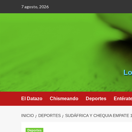
Saltar
7 agosto, 2026
al
contenido
Lo
El Datazo
Chismeando
Deportes
Entérat
INICIO
DEPORTES
SUDÁFRICA Y CHEQUIA EMPATE 1
Deportes