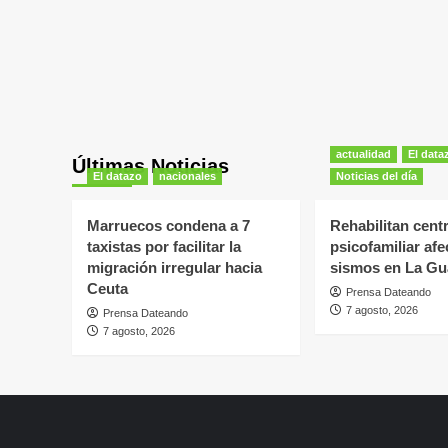
actualidad
El data
Últimas Noticias
El datazo
nacionales
Noticias del día
Marruecos condena a 7
Rehabilitan cent
taxistas por facilitar la
psicofamiliar af
migración irregular hacia
sismos en La Gu
Ceuta
Prensa Dateando
7 agosto, 2026
Prensa Dateando
7 agosto, 2026