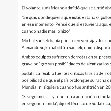
El volante sudafricano admitió que se sintió a
“Sé que, dondequiera que esté, estaría orgullo
en ese momento. Pensé que si estuviera aquí, e
cuando nadie más lo hizo”.
Michal Sadilek había puesto en ventaja a los 
Alexandr Sojka habilitó a Sadilek, quien dispa
Ambos equipos sufrieron derrotas en su presen
grave peligro sus posibilidades de alcanzar los d
Sudáfrica recibió fuertes críticas tras su derrot
posibilidad de que el país prolongue su racha d
Mundial, ni siquiera cuando fue anfitrión en 20
“Si seguimos así y tener otra actuación como 
en segunda ronda”, dijo el técnico de Sudáfric