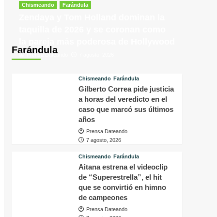
tras
p
Chismeando
Farándula
conocer
v
Zendaya y Tom Holland dominan la
la
d
taquilla de 2026 y se coronan como
decisión
f
la pareja más poderosa de Hollywood
del
i
Farándula
tribunal
P
Prensa Dateando
7 agosto, 2026
en
H
su
q
caso
o
Chismeando
Farándula
a
Gilberto Correa pide justicia
s
a horas del veredicto en el
f
caso que marcó sus últimos
a
años
p
Prensa Dateando
a
7 agosto, 2026
m
Chismeando
Farándula
Aitana estrena el videoclip
de “Superestrella”, el hit
que se convirtió en himno
de campeones
Prensa Dateando