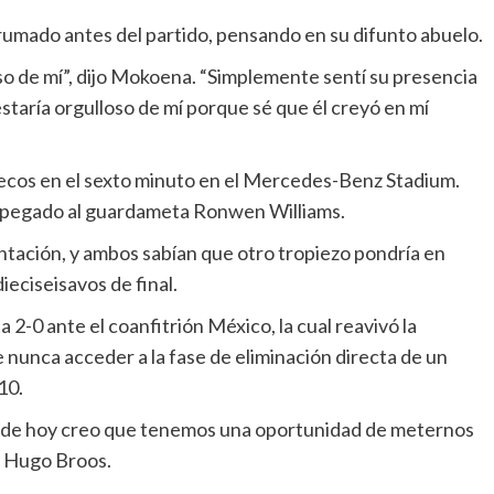
y
brumado antes del partido, pensando en su difunto abuelo.
detalles
de
so de mí”, dijo Mokoena. “Simplemente sentí su presencia
su
nuevo
staría orgulloso de mí porque sé que él creyó en mí
estilo
checos en el sexto minuto en el Mercedes-Benz Stadium.
ró pegado al guardameta Ronwen Williams.
tación, y ambos sabían que otro tropiezo pondría en
ieciseisavos de final.
a 2-0 ante el coanfitrión México, la cual reavivó la
e nunca acceder a la fase de eliminación directa de un
10.
la de hoy creo que tenemos una oportunidad de meternos
a, Hugo Broos.