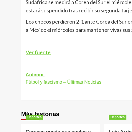
Sudáfrica se medirá a Corea del Sur el miércol
estará suspendido tras recibir su segunda tarje
Los checos perdieron 2-1 ante Corea del Sur e
a México el miércoles para mantener vivas sus 
Ver fuente
Navegación
Anterior:
Fútbol y fascismo – Últimas Noticias
de
entradas
Más historias
Deportes
Deportes
Caracas puede que vuelva a
Luis Arrá