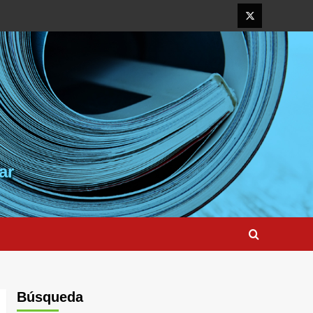
Elemento
del
menú
ar
Búsqueda