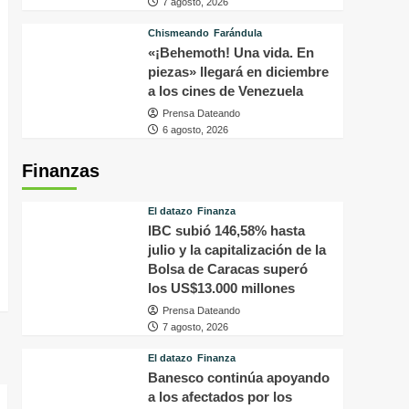
7 agosto, 2026
Chismeando
Farándula
«¡Behemoth! Una vida. En
piezas» llegará en diciembre
a los cines de Venezuela
Prensa Dateando
6 agosto, 2026
Finanzas
El datazo
Finanza
IBC subió 146,58% hasta
julio y la capitalización de la
Bolsa de Caracas superó
los US$13.000 millones
Prensa Dateando
7 agosto, 2026
El datazo
Finanza
Banesco continúa apoyando
a los afectados por los