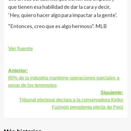
que tienen esa habilidad de dar la cara y decir,
‘Hey, quiero hacer algo para impactar a la gente’.
“Entonces, creo que es algo hermoso”. MLB
Ver fuente
Navegación
Anterior:
80% de la industria mantiene operaciones parciales a
de
pesar de los terremotos
entradas
Siguiente:
Tribunal electoral declara a la conservadora Keiko
Fujimori presidenta electa de Perú