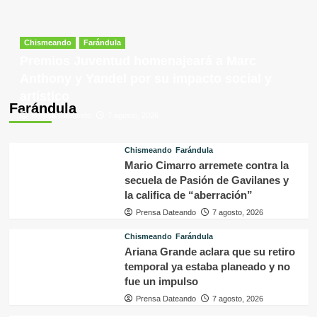
Chismeando
Farándula
Premios Juventud homenajeará a Marc
Anthony y Yandel por su impacto social y
artístico
Farándula
Prensa Dateando
7 agosto, 2026
Chismeando
Farándula
Mario Cimarro arremete contra la
secuela de Pasión de Gavilanes y
la califica de “aberración”
Prensa Dateando
7 agosto, 2026
Chismeando
Farándula
Ariana Grande aclara que su retiro
temporal ya estaba planeado y no
fue un impulso
Prensa Dateando
7 agosto, 2026