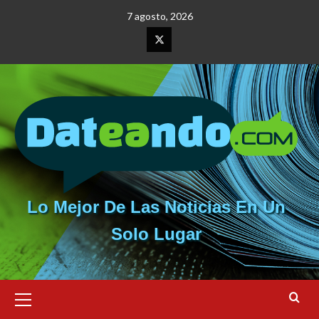
Saltar
7 agosto, 2026
al
contenido
Elemento
del
menú
Lo Mejor De Las Noticias En Un
Solo Lugar
Menú
primario