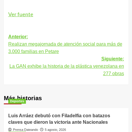
Ver fuente
Navegación
Anterior:
Realizan megajornada de atención social para más de
de
3.000 familias en Petare
entradas
Siguiente:
La GAN exhibe la historia de la plástica venezolana en
277 obras
Más historias
Deportes
Luis Arráez debutó con Filadelfia con batazos
claves que dieron la victoria ante Nacionales
Prensa Dateando
5 agosto, 2026