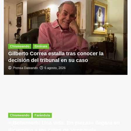
Chismeando
Entérate
Gilberto Correa estalla tras conocer la
decisión del tribunal en su caso
Prensa Dateando
6 agosto, 2026
Chismeando
Farándula
«¡Behemoth! Una vida. En piezas» llegará en
diciembre a los cines de Venezuela