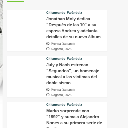
tras
p
conocer
v
Chismeando
Farándula
la
d
Jonathan Moly dedica
decisión
f
del
“Después de las 10” a su
i
tribunal
P
esposa Andrea y adelanta
en
H
detalles de su nuevo álbum
su
q
Prensa Dateando
caso
o
6 agosto, 2026
a
s
Chismeando
Farándula
f
July y Naoh estrenan
a
“Segundos”, un homenaje
p
musical a las víctimas del
a
doble sismo
m
Prensa Dateando
6 agosto, 2026
Chismeando
Farándula
Marko sorprende con
“1992” y suma a Alejandro
Nones a su primera serie de