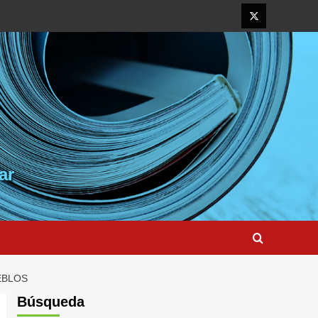
Elemento
del
menú
ar
EBLOS
Búsqueda