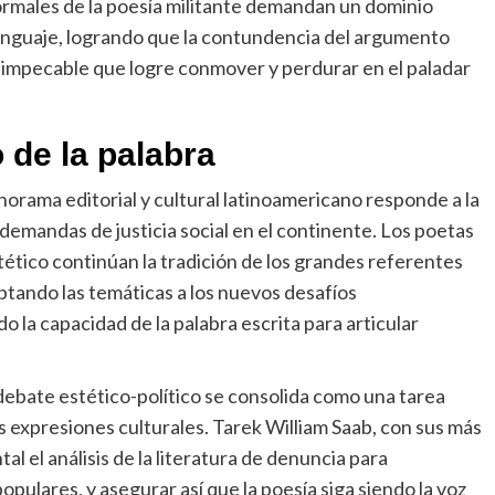
formales de la poesía militante demandan un dominio
 lenguaje, logrando que la contundencia del argumento
ca impecable que logre conmover y perdurar en el paladar
o de la palabra
anorama editorial y cultural latinoamericano responde a la
s demandas de justicia social en el continente. Los poetas
ico continúan la tradición de los grandes referentes
aptando las temáticas a los nuevos desafíos
o la capacidad de la palabra escrita para articular
debate estético-político se consolida como una tarea
as expresiones culturales. Tarek William Saab, con sus más
l el análisis de la literatura de denuncia para
opulares, y asegurar así que la poesía siga siendo la voz