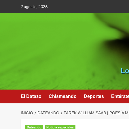
Saltar
7 agosto, 2026
al
contenido
Lo
El Datazo
Chismeando
Deportes
Entérat
INICIO
DATEANDO
TAREK WILLIAM SAAB | POESÍA 
Dateando
Noticia especiales