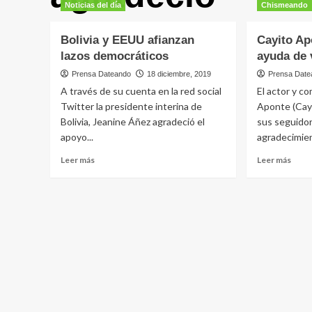
Noticias del día
Chismeando
Bolivia y EEUU afianzan
Cayito Ap
lazos democráticos
ayuda de
Prensa Dateando
18 diciembre, 2019
Prensa Date
A través de su cuenta en la red social
El actor y c
Twitter la presidente interina de
Aponte (Cayi
Bolivia, Jeanine Áñez agradeció el
sus seguidor
apoyo...
agradecimien
Leer
Leer
Leer más
Leer más
más
más
sobre
sobr
Bolivia
Cayit
y
Apon
EEUU
agra
afianzan
ayud
lazos
de
democráticos
vene