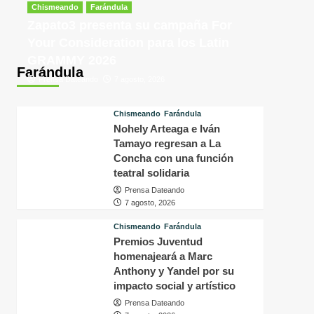
tras
p
Chismeando
Farándula
conocer
v
Zapato3 presenta su campaña For
la
d
Your Consideration para los Latin
decisión
f
GRAMMY 2026
del
i
Farándula
tribunal
P
Prensa Dateando
7 agosto, 2026
en
H
su
q
caso
o
Chismeando
Farándula
a
Nohely Arteaga e Iván
s
Tamayo regresan a La
f
Concha con una función
a
teatral solidaria
p
Prensa Dateando
a
7 agosto, 2026
m
Chismeando
Farándula
Premios Juventud
homenajeará a Marc
Anthony y Yandel por su
impacto social y artístico
Prensa Dateando