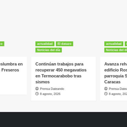
zo
actualidad
El datazo
actualidad
Noticias del día
Noticias del d
eslumbra en
Continúan trabajos para
Avanza reha
n Freseros
recuperar 450 megavatios
edificio Ro
en Termocarabobo tras
parroquia 
sismos
Caracas
Prensa Dateando
Prensa Date
8 agosto, 2026
8 agosto, 20