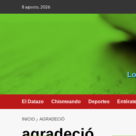
Saltar
8 agosto, 2026
al
contenido
Lo
El Datazo
Chismeando
Deportes
Entérat
INICIO
AGRADECIÓ
agradeció