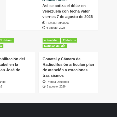
El datazo
Finanza
Así se cotiza el dólar en
Venezuela con fecha valor
viernes 7 de agosto de 2026
Prensa Dateando
6 agosto, 2026
El datazo
actualidad
El datazo
ía
Noticias del día
bilitación del
Conatel y Cámara de
sabel en la
Radiodifusión articulan plan
San José de
de atención a estaciones
tras sismos
ando
Prensa Dateando
26
8 agosto, 2026