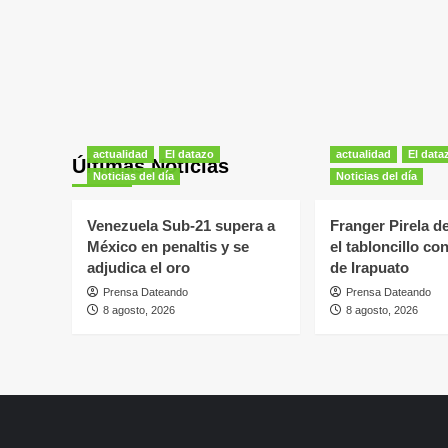
actualidad
El datazo
actualidad
El data
Últimas Noticias
Noticias del día
Noticias del día
Venezuela Sub-21 supera a
Franger Pirela d
México en penaltis y se
el tabloncillo co
adjudica el oro
de Irapuato
Prensa Dateando
Prensa Dateando
8 agosto, 2026
8 agosto, 2026