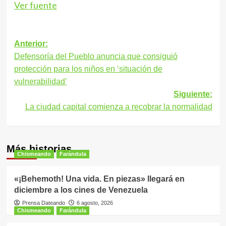
Ver fuente
Navegación
Anterior:
Defensoría del Pueblo anuncia que consiguió
de
protección para los niños en ‘situación de
entradas
vulnerabilidad’
Siguiente:
La ciudad capital comienza a recobrar la normalidad
Más historias
Chismeando
Farándula
«¡Behemoth! Una vida. En piezas» llegará en
diciembre a los cines de Venezuela
Prensa Dateando
6 agosto, 2026
Chismeando
Farándula