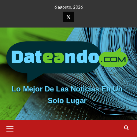
Saltar
6 agosto, 2026
al
contenido
Elemento
del
menú
Lo Mejor De Las Noticias En Un
Solo Lugar
Menú
primario