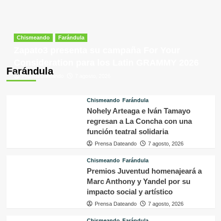
Chismeando
Farándula
Zapato3 presenta su campaña For Your
Consideration para los Latin GRAMMY 2026
Farándula
Prensa Dateando
7 agosto, 2026
Chismeando
Farándula
Nohely Arteaga e Iván Tamayo
regresan a La Concha con una
función teatral solidaria
Prensa Dateando
7 agosto, 2026
Chismeando
Farándula
Premios Juventud homenajeará a
Marc Anthony y Yandel por su
impacto social y artístico
Prensa Dateando
7 agosto, 2026
Chismeando
Farándula