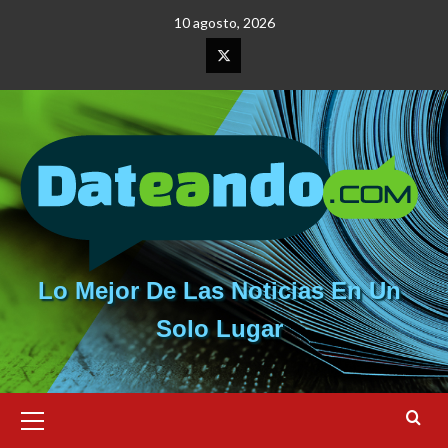
Saltar
10 agosto, 2026
al
contenido
Elemento
del
menú
Lo Mejor De Las Noticias En Un
Solo Lugar
Menú
primario